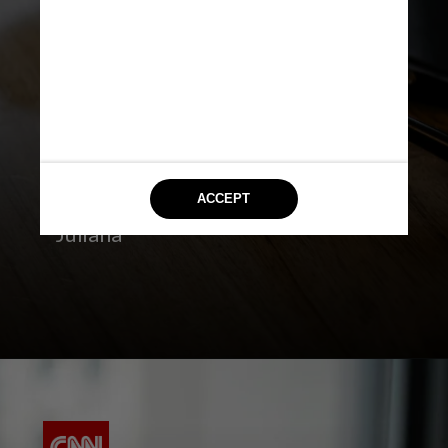
“Esse tipo de atitude pode
resultar na anulação do
depoimento do preposto, pois
ele pode ter sido influenciado
pelo depoimento do autor, o que
é proibido pela legislação", disse
Juliana