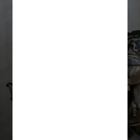
PEXELS
A prática é vedada pela