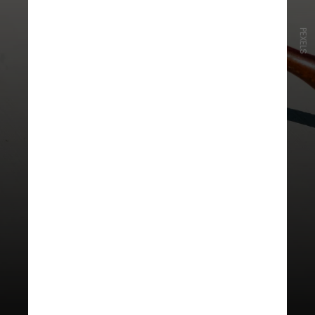
PEXELS
O Código de Processo Civil
(CPC) estabelece, em seu artigo
385, §2º, que é vedado a quem
ainda não depôs assistir ao
interrogatório da outra parte