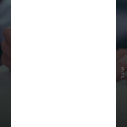
PEXELS
A CNN conversou com Juliana
Mendonça, especialista em
direito e processo trabalhista,
que explicou que ao proibir a
presença do preposto, a lei
busca assegurar que as
informações prestadas ao juiz