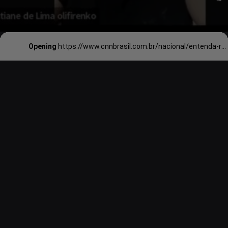
Opening
https://www.cnnbrasil.com.br/nacional/entenda-regra-que-proibe-atitude-de-homem-que-se-escondeu-embaixo-da-mesa-durante-audiencia/