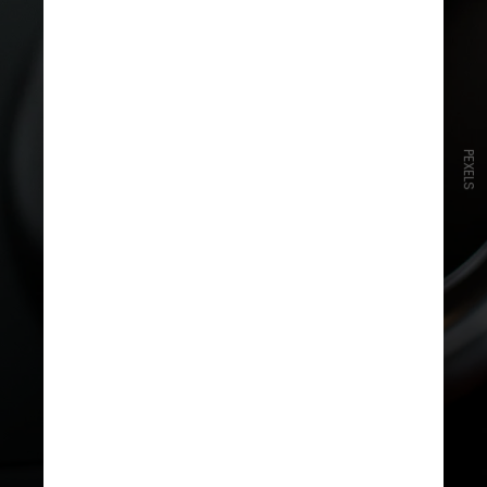
PEXELS
O artigo 824 da CLT determina
que o julgador deve tomar
medidas para que o depoimento
de uma testemunha não seja
ouvido pelas demais