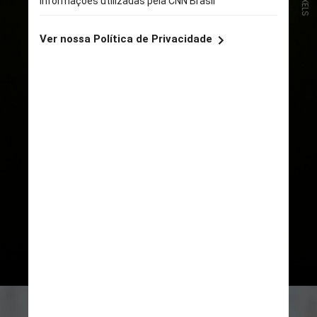
PEXELS
Em seguida, o magistrado
encerrou a sessão, enquanto os
demais participantes não
conseguiram conter o riso diante
da situação inusitada