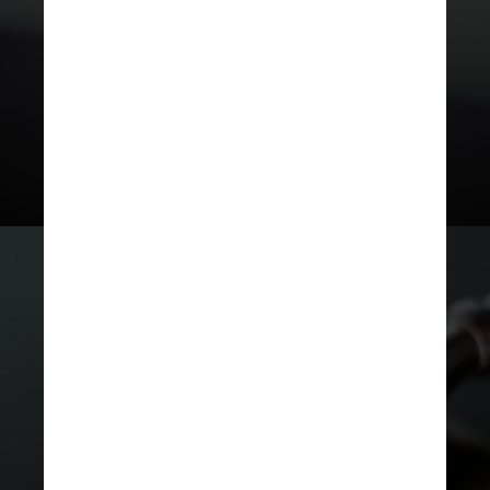
sejam verdadeiras e
espontâneas