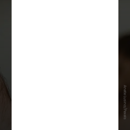
Anete Lusina/Pexels
Os feminicídios podem sofrer