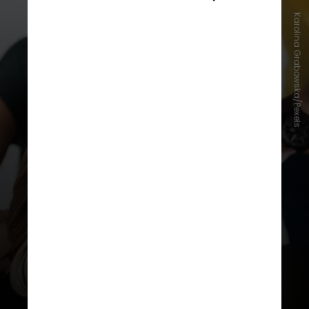
Karolina Grabowska/Pexels
No entanto, a realidade pode ser
ainda maior de casos de estupro e
de feminicídios