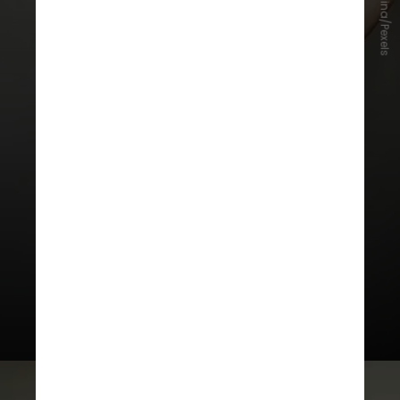
Anete Lusina/Pexels
Segundo um estudo feito pelo
Instituto de Pesquisa Econômica
Aplicada (Ipea), divulgado em março
deste ano, apenas 8,5% dos crimes
são registrados pela polícia