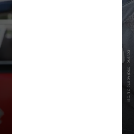
Rovena Rosa/Agência Brasil
Para mudar a forma como os crimes
são registrados, na opinião de
Sobral, é necessário que haja um
treinamento por parte das polícias
para que os agentes estejam