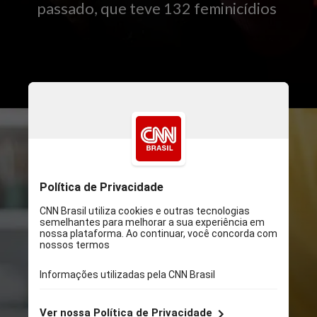
passado, que teve 132 feminicídios