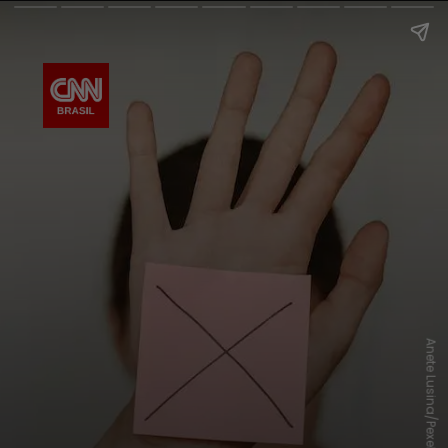
Anete Lusina/Pexels