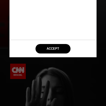
capacitados para identificar os
crimes como feminicídio