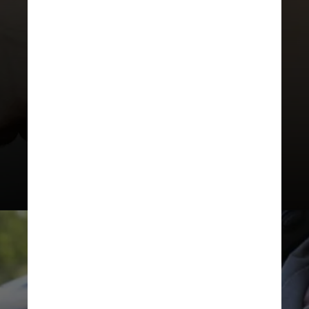
subnotificação, pois a classificação
da morte depende dos policiais
encarregados pelo caso, segundo
Isabela Sobral, supervisora do
Núcleo de Dados do Fórum
Brasileiro de Segurança Pública