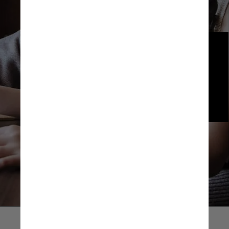
No Brasil, o processo mais curto 
dura cerca de um ano e meio —
para pais interessados em 
crianças com mais de dez anos. 
Mas há risco de devolução
Pexels