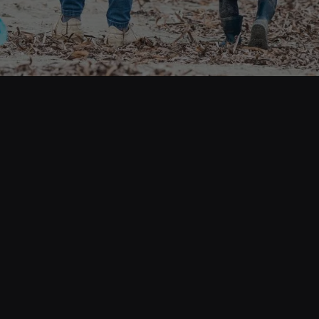
Opening
https://www.cnnbrasil.com.br/nacional/grupos-de-apoio-a-adocao-precisam-ser-ampliados-no-brasil-diz-advogada-a-cnn/