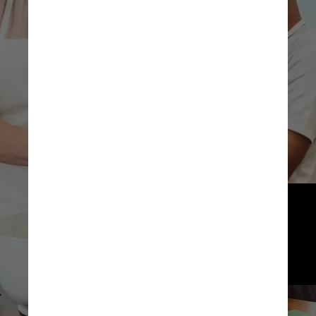
A maior parte tem mais 
de sete anos de idade, 
segundo o Movimento 
Nacional de Adoção