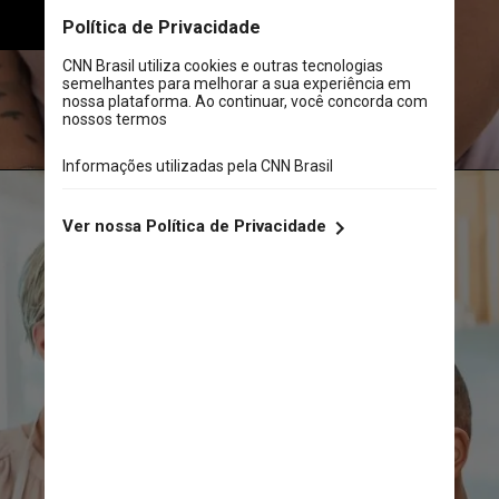
para serem adotadas
Pexels
Pexels