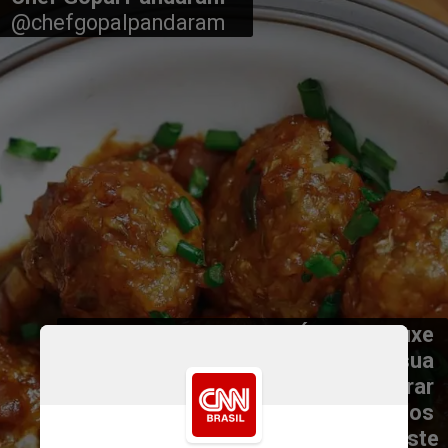
@
chefgopalpandaram
O chef veio do sul da Índia e trouxe 
para o Brasil pratos típicos de sua 
região. Na capital, é difícil encontrar 
restaurantes que prezam pelos 
verdadeiros sabores indianos. Aposte 