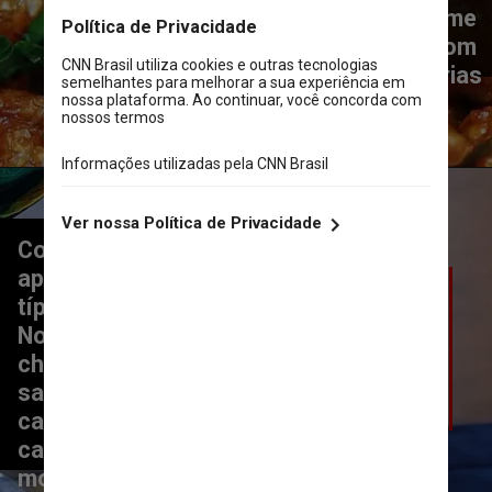
no butter chicken que, como o nome 
já diz, é um frango amanteigado com 
creme de leite e especiarias
Comandado por Catia Fahel, a chef 
aposta em pratos congelados 
típicos de sua terra natal, Salvador. 
No cardápio, opções fartas 
chamam a atenção e trazem o 
sabor da Bahia diretamente para a 
capital. Uma boa pedida são os 
caldinhos de camarão e sururu ou a 
moqueca