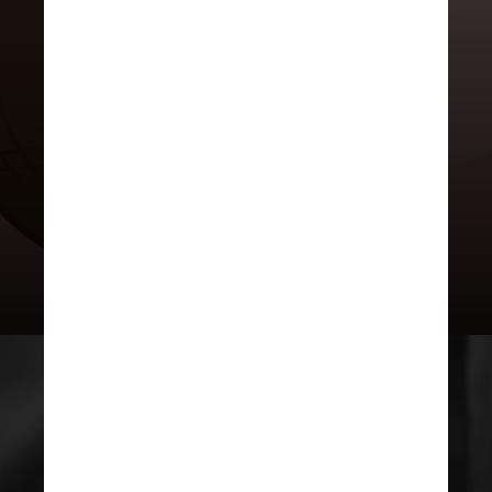
Um termo tem forma mais jurídica e
formal, sendo utilizado em leis e
documentos oficiais para definir o
crime de tirar proveito da
prostituição alheia. O outro é um
termo mais popular e coloquial,
usado no dia a dia para se referir à
mesma prática