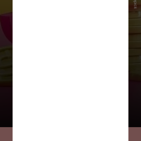
Freepick
A especialista em direito penal
confirma que
rufianismo e
cafetinagem são termos
frequentemente usados como
sinônimos, ambos se referindo à
exploração da prostituição alheia