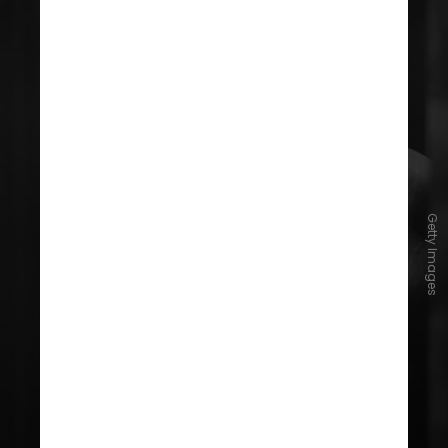
Getty Images
A pena básica para o crime de
rufianismo é de reclusão de 1 a 4
anos e multa. No entanto, essa
pena pode ser aumentada em