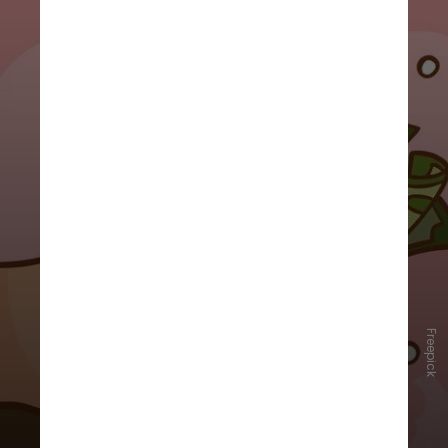
Freepick