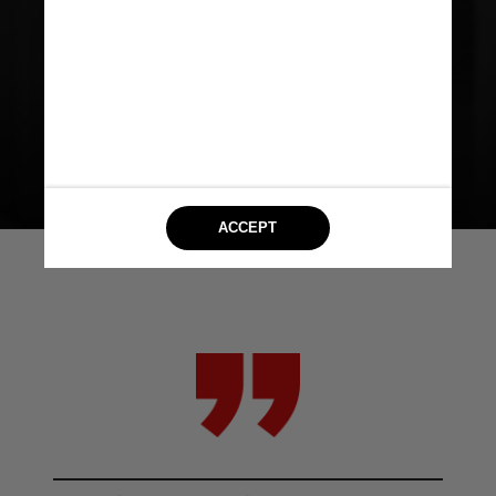
diversas situações. Embora o crime
de prostituição não seja
criminalizado, incentivar e
promover a prostituição é crime,
sem direito a nenhuma atenuante