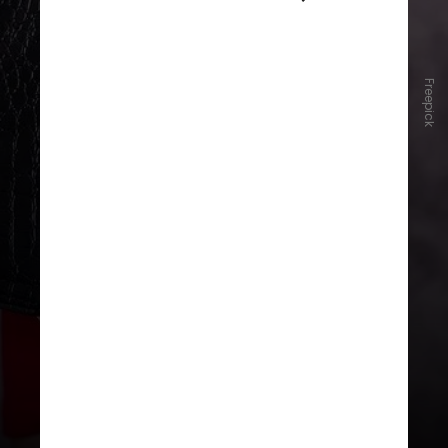
Freepick
A
CNN
conversou com a
especialista e mestre em direito
penal Jenifer Moraes, que analisou
a questão do rufianismo e as
previsões legais sobre o tema