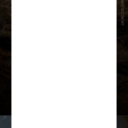
MAYKE TOSCANO/SECOM MT
As chuvas estão abaixo das médias
históricas, o que afeta diretamente
o ecossistema, possibilitando mais
focos de incêndios