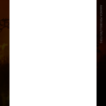
AMANDA PEROBELLI/REUTERS
O número aponta um crescimento
de quase 900% em comparação
com o mesmo período do ano