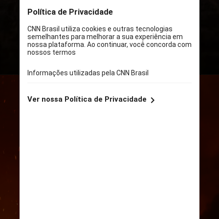
Pesquisas Espaciais (Inpes) aponta
que o bioma registrou 880 focos de
queimadas em 2024