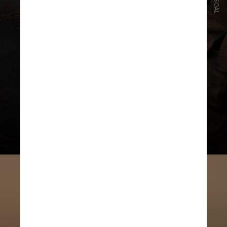
A quantidade de focos acumulada
nos primeiros cinco meses deste
ano é a segunda maior do
s registros
nos últimos 15 anos de
levantamento, ficando atrás apenas
de 2020