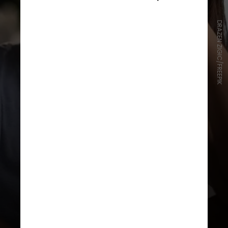
DRAZEN ZIGIC/FREEPIK
A pesquisa mostra que a maior
prevalência da depressão ocorre
entre as mulheres. Houve aumento
de casos entre 2020 e 2023, de
15,3% para 18,5%,
respectivamente