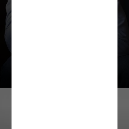
“Os dados mostram que a pandemia
da Covid-19 foi um dos agravantes
para o aumento de casos de
doenças relacionadas”, explica José
Cechin, superintendente executivo
do IESS