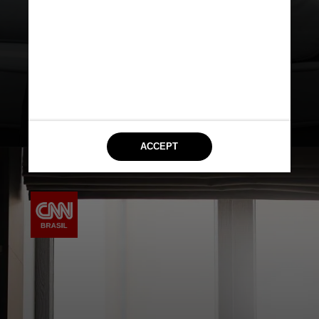
F411, relacionado à ansiedade
generalizada que cresceu nos
últimos anos