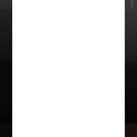
FREEPIK
Durante o período, houve maior
volume de casos entre os jovens de
18 a 39 anos. O número subiu de
9,8% para 13% dos beneficiários
nessa faixa etária, com crescimento
de 3,2 pontos percentuais