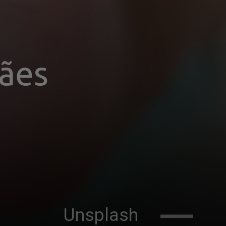
ães 
               Unsplash