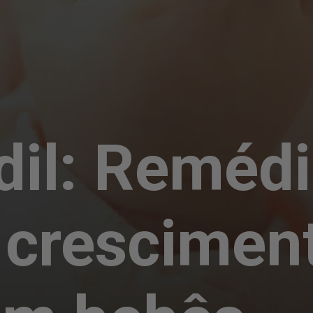
dil: Reméd
 crescimen