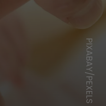
PIXABAY/PEXELS