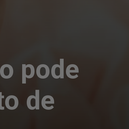
io pode
to de