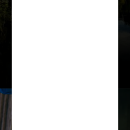
reocupados ao longo de milhares
de anos, desde cerca de 3 mil anos
atrás
", disse Gabriela Prestes
Carneiro, pesquisadora do MNHN