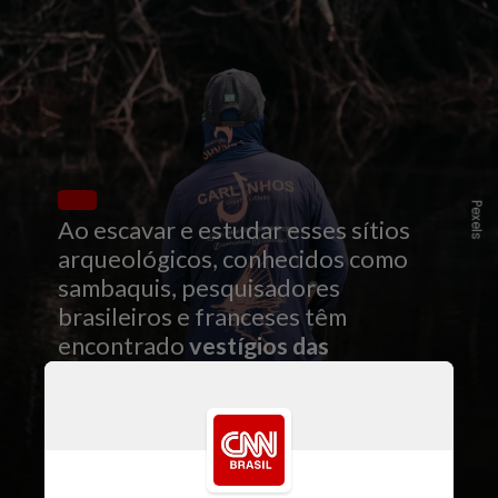
Pexels
Ao escavar e estudar esses sítios
arqueológicos, conhecidos como
sambaquis, pesquisadores
brasileiros e franceses têm
encontrado
vestígios das
transformações na biodiversidade
e nas práticas alimentares dos
povos que ocuparam a floresta