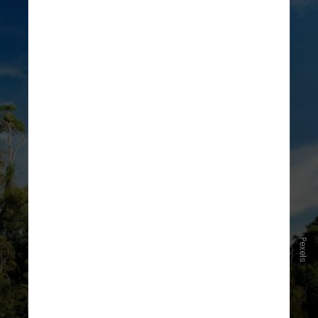
Pexels
“
Normalmente, os sambaquis são
locais de memória, que foram
visitados, reconstruídos e