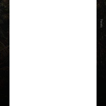
Pexels
Pesquisadores do Museu Nacional
de História Natural (MNHN), da
França, apresentaram achados
iniciais da missão arqueológica
franco-brasileira no Fórum Brasil-
França
“Florestas, Biodiversidade e
Sociedades Humanas”
, realizado
em São Paulo