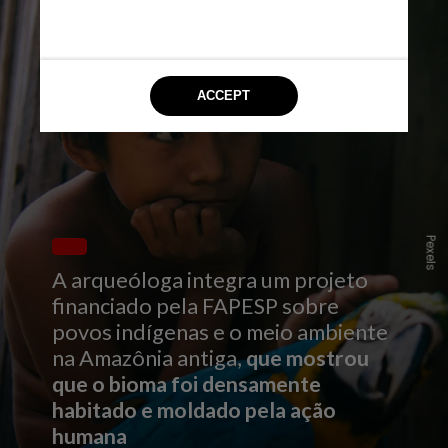
Pexels
A arqueóloga integra um projeto
financiado pela FAPESP sobre
povos indígenas e o meio ambiente
na Amazônia antiga,
que mostrou
que o bioma foi densamente
habitado e moldado pela ação
humana