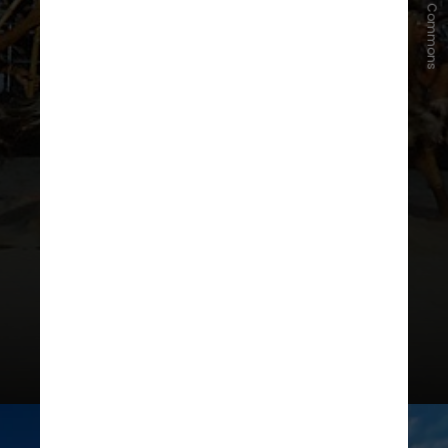
Wikimedia Commons
Organizado pelo MNHN, em
parceria com a Universidade de São
Paulo (USP) e a FAPESP,
o evento
discute a biodiversidade florestal,
os ecossistemas e suas relações
com as sociedades humanas
, do
passado e do presente