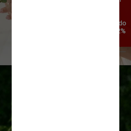
Código Civil foi publicado, o 
percentual de mulheres que 
adotavam o sobrenome do marido 
no casamento representava 59,2% 
dos matrimônios
Pexels/Irina Iriser