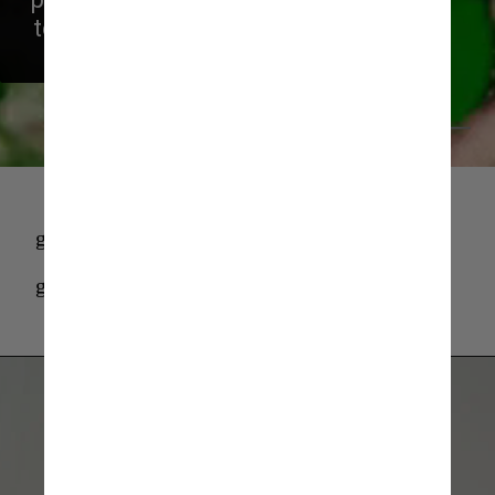
tem sido pela manutenção dos 
sobrenomes de família
Giphy
giphy
giphy