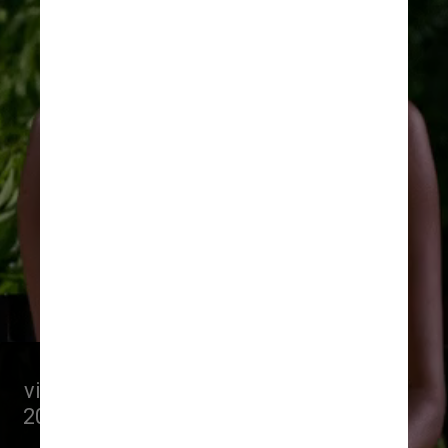
Na segunda “década” de 
vigência da atual legislação – 
2011 a 2020 – este percentual 
passou a ser de 45%