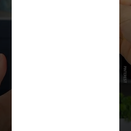
PINTEREST
Ingredientes
: 10 morangos firmes;
palitos de churrasco para passar o
morango na calda. E, para a calda: 2
xícaras de açúcar cristal, ½ xícara
de água, 1 colher de sopa de