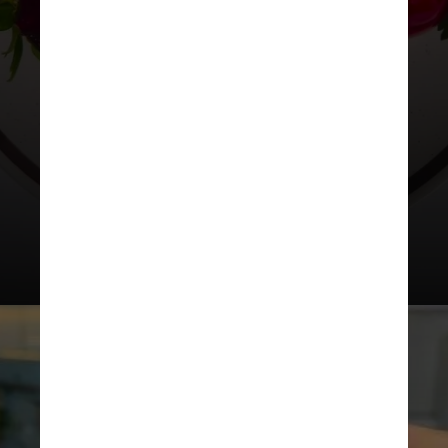
encontrado por valores de R$ 20 a
R$ 30 em docerias comerciais. Para
quem prefere se arriscar em casa;
veja a receita da Rádio Itatiaia