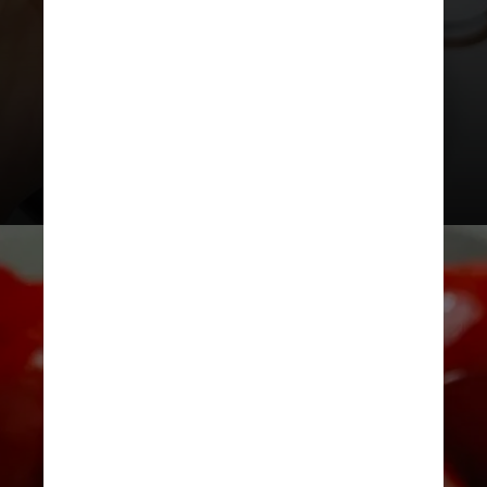
vinagre (branco ou de maçã) e
corante alimentício vermelho