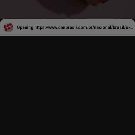
Opening
https://www.cnnbrasil.com.br/nacional/brasil/o-que-e-o-morango-do-amor-entenda-nova-receita-viral-da-internet/