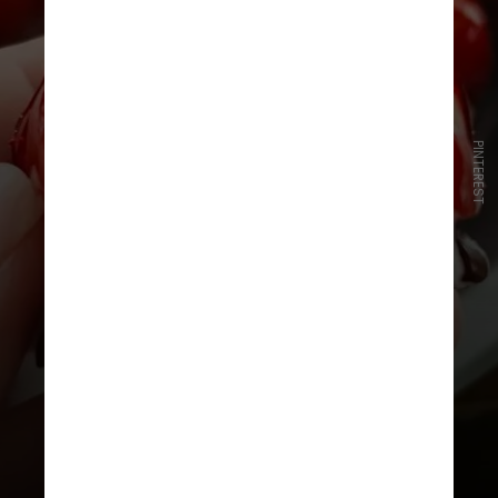
PINTEREST
Para o brigadeiro
: uma lata de leite
condensado; 1 colher de
sobremesa de manteiga ou
margarina; 4 colheres de
sobremesa de leite em pó