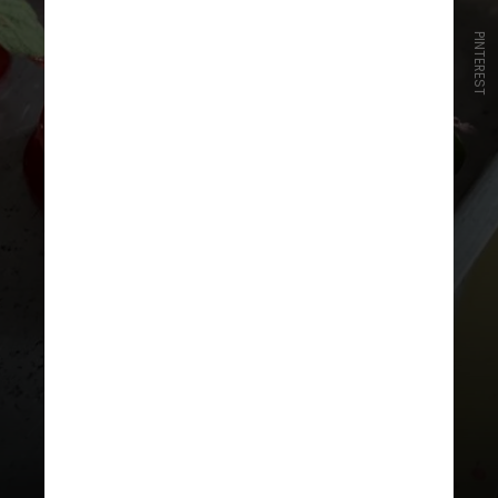
PINTEREST
Modo de preparo:
higienize os
morangos, lave bem e seque
completamente com papel toalha.
Espete os palitos na base dos
morangos de maneira que fique
firme, porém não os atravesse na
fruta, isso pode dificultar a
glassagem depois