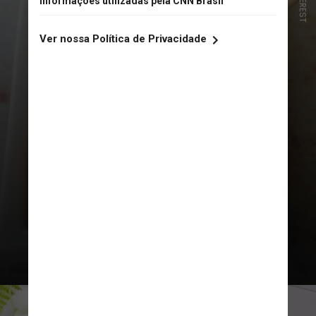
PINTEREST
Há quem ensine a fazer o doce há
mais de um ano, mas o boom nas
pesquisas do Google começou por
volta da segunda semana de julho.
A busca é impulsionada por dúvidas
“como fazer a calda do morango do
amor” e “morango do amor perto
de mim”