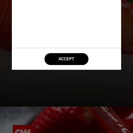
Faça um brigadeiro em ponto de
enrolar, reserve até que fique frio.
Em seguida, pegue um pouco do
brigadeiro e envolva os morangos
no brigadeiro. Com os morangos já
envoltos com o brigadeiro, faça a
calda