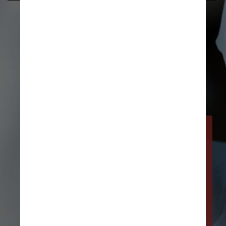
Sim. Apesar de nenhuma ter 
sido testada em gestantes, 
concluiu-se que o risco de 
contrair o vírus causa mais 
danos à grávida (com ou 
sem comorbidades) e ao 
bebê do que os potenciais 
riscos da vacinação