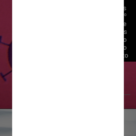
Provavelmente. Mulheres 
vacinadas no início do 3º 
trimestre tiveram chance 
maior de transmitir anticorpos 
para os recém-nascidos do 
que as imunizadas mais perto 
da data do parto
Giphy