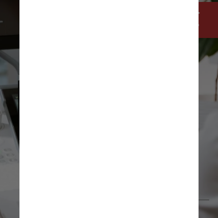
A vacina pode causar 
algum dano ao feto?
Um estudo mostrou que a 
vacinação não causa 
danos à placenta nem ao 
feto
Pexels