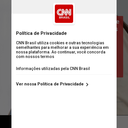
Não. Apenas as com comorbidade e 
que se encaixem em outros grupos 
já prioritários, como profissionais 
de saúde. Essas mulheres devem 
comprovar sua condição de risco, 
por meio de exame e receita 
médica, segundo o Ministério 
da Saúde
FreePik