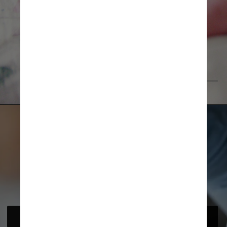
Unsplash
A vacina é segura para as grávidas?