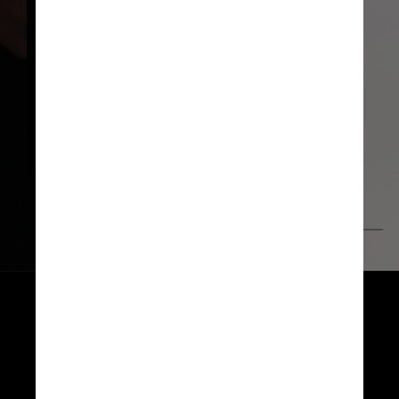
Porque estas mulheres 
correm risco ainda maior por 
terem um sistema imunológico 
comprometido - 
potencializado pela junção das 
alterações fisiológicas da 
gravidez com as doenças 
Unsplash
Estudos demonstram que 
grávidas com comorbidades 
têm mais chances de serem 