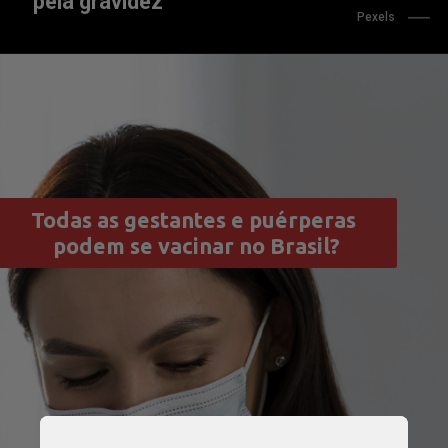
pela gravidez
Pexels
Todas as gestantes e puérperas 
podem se vacinar no Brasil?