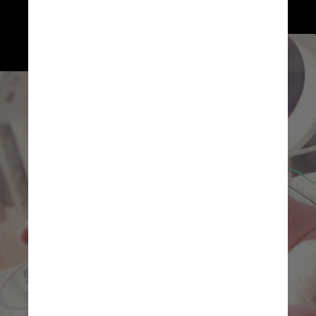
internadas e intubadas - e o 
feto é mais provável de 
nascer prematuro ou morrer, 
assim como a mãe