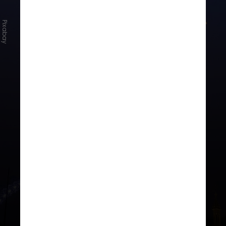
Pixabay
Desde seu desaparecimento, a obra
percorreu uma distância
considerável: ela foi furtada na Rua
da Consolação, em São Paulo, e
reapareceu em
Londres
, na
Inglaterra, a mais de
9 mil