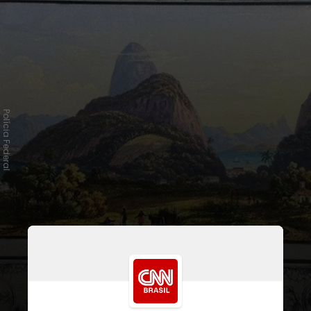
Polícia Federal
A obra é "Souvenirs de Rio de
Janeiro",
livro com gravuras
brasileiras raras e pintado à mão
por