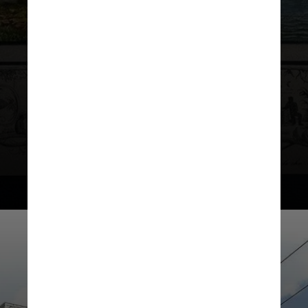
O resgate da obra foi possível após
um trabalho de inteligência com
bases de dados e rastreamento de
bens culturais e itens valiosos; a
criação voltará a São Paulo após ser
submetida a uma perícia