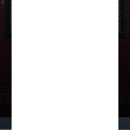
O livro estava em posse de um
"colecionador brasileiro" que
alegou ter adquirido o livro
legalmente, através de uma
casa de leilões na capital inglesa