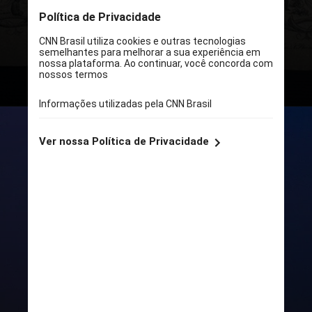
Johann Jacob Steinmann no século 19
- o item estava perdido há mais de 18
anos