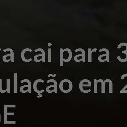
a cai para 
ulação em 
GE