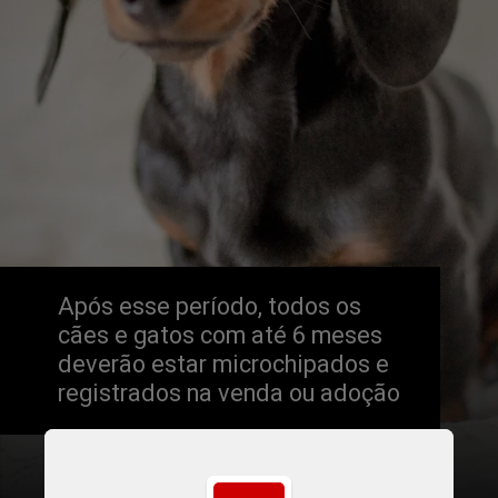
Após esse período, todos os 
cães e gatos com até 6 meses 
deverão estar microchipados e 
registrados na venda ou adoção
Dominika Roseclay / Pexels