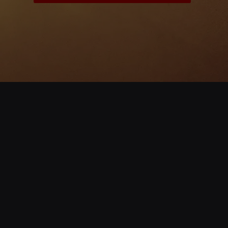
Opening
https://www.cnnbrasil.com.br/nacional/prefeitura-de-jundiai-torna-obrigatoria-a-microchipagem-de-caes-e-gatos/