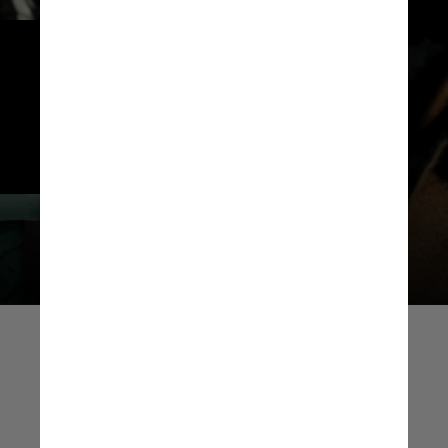
Algumas raças, como pitbull, fila 
brasileiro, rottweiller e dogue 
argentino, terão a 
obrigatoriedade da 
microchipagem em até 6 meses
Lola Russian / Pexels