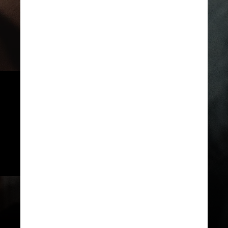
A legislação determina que, 
após o período de adaptação de 
dois anos, recusas à implantação 
do microchip deverão ser 
comunicadas ao Debea pelo 
profissional veterinário
Mk7 Bober / Pexels