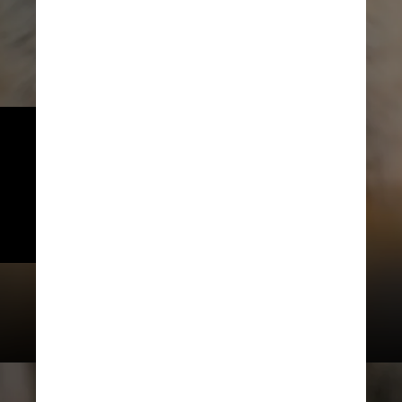
Tutores de cães envolvidos em 
episódios de violência têm seis 
meses contados a partir da 
publicação da lei para cadastrar 
e microchipar seus animais
Laura Alessia / Pexels