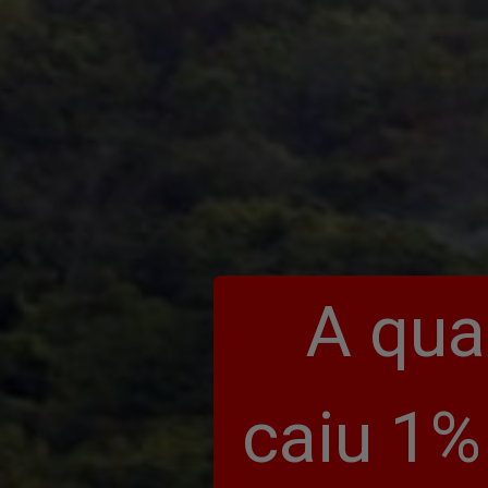
A qua
caiu 1%