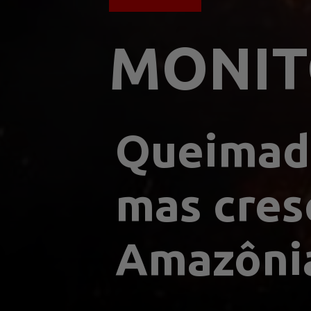
MONI
Queimada
mas cres
Amazônia