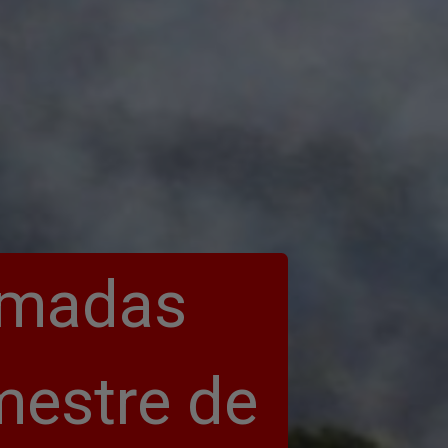
imadas 
estre de 