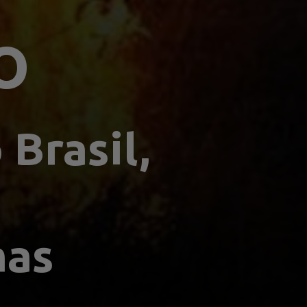
O
rasil, 
mas