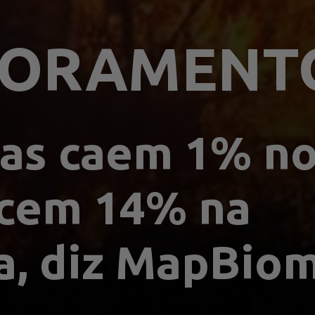
TORAMENT
s caem 1% no B
cem 14% na 
, diz MapBio