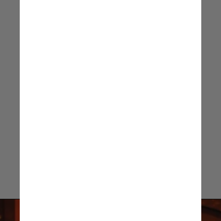
e tem como objetivo
ofender a
determinados grupos,
seja em razão da pele,
da cor,
da raça também
Antonio Gonçalves, criminalista