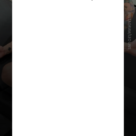
INSTAGRAM/LEO LINS
O caso é um exemplo de racismo
recreativo, termo usado para
práticas que tentam minimizar
ofensas racistas pelo contexto de
entretenimento, de acordo com
advogados ouvidos pela
CNN