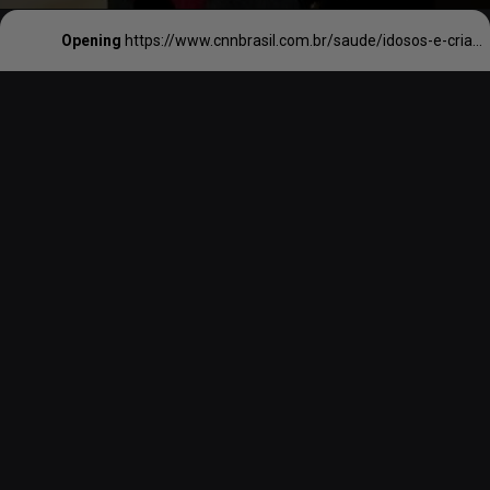
Opening
https://www.cnnbrasil.com.br/saude/idosos-e-criancas-sao-mais-vulneraveis-a-oscilacao-do-tempo-afirma-especialista/