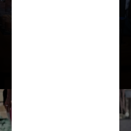
Na decisão sobre Léo Lins, a Justiça
entendeu que as falas do
humorista ultrapassam a liberdade
artística e configuram discurso
discriminatório