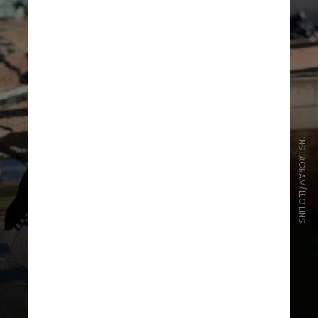
INSTAGRAM/LEO LINS
No vídeo, o humorista faz uma série
de piadas contra negros, idosos,
obesos, soropositivos,
homossexuais, povos originários,
nordestinos, evangélicos, judeus,