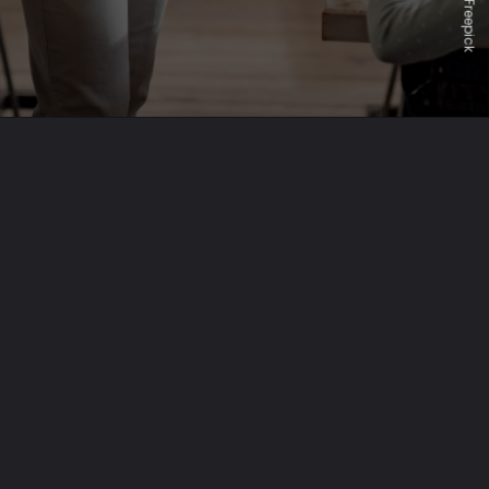
Freepick