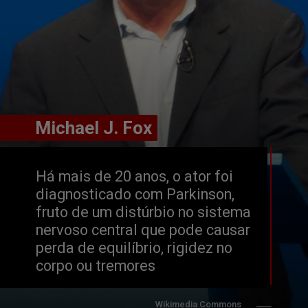
       Michael J. Fox
       Michael J. Fox
Há mais de 20 anos, o ator foi 
diagnosticado com Parkinson, 
fruto de um distúrbio no sistema 
nervoso central que pode causar 
perda de equilíbrio, rigidez no 
corpo ou tremores
Wikimedia Commons