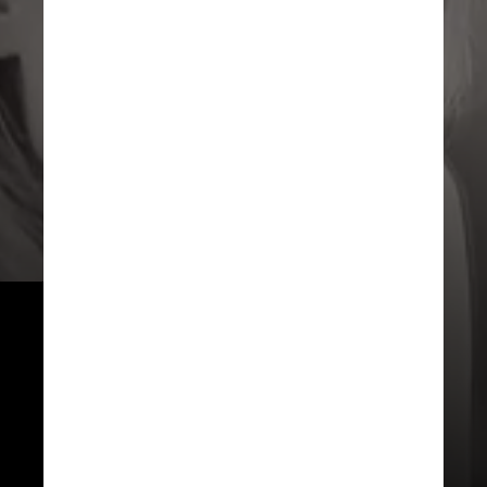
Após anos lutando contra os 
sintomas, ela reiniciou a 
carreira em 2018 e doou parte 
dos fundos da turnê "Head 
Above Water" para estudos 
sobre a doença