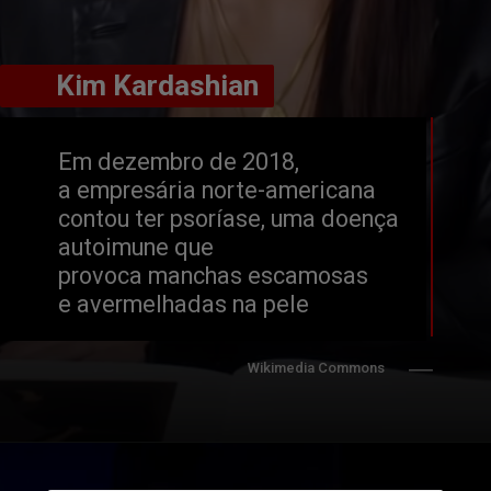
       Kim Kardashian 
       Kim Kardashian 
Em dezembro de 2018, 
a empresária norte-americana 
contou ter psoríase, uma doença 
autoimune que 
provoca manchas escamosas 
e avermelhadas na pele
Wikimedia Commons