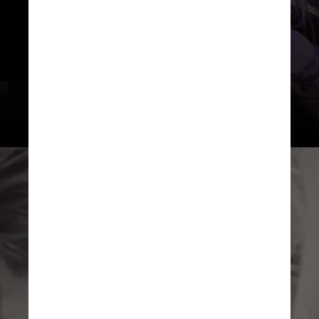
contraído a doença de Lyme, 
infecção bacteriana incurável 
transmitida por carrapatos
Wikimedia Commons