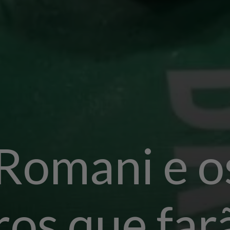
Romani e o
ros que far