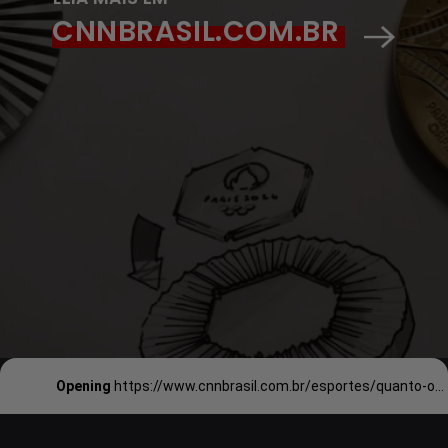
CNNBRASIL.COM.BR
Opening
https://www.cnnbrasil.com.br/esportes/quanto-os-atletas-e-equipes-do-brasil-ganharao-por-medalha-em-paris-2024/