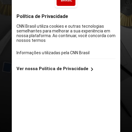
DIVULGAÇÃO
Na comparação com Tóquio 2020,
houve aumento de 40%, segundo
o COB. Veja a divisão das
premiações