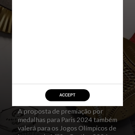
DIVULGAÇÃO
A proposta de premiação por
medalhas para Paris 2024 também
valerá para os Jogos Olímpicos de