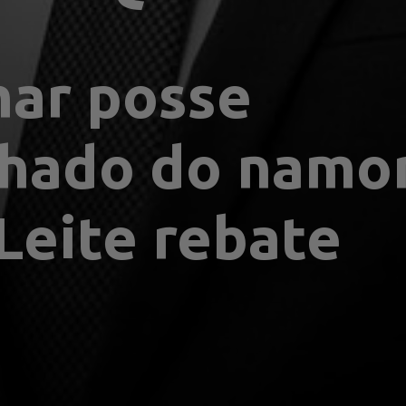
ar posse 
ado do namor
eite rebate 