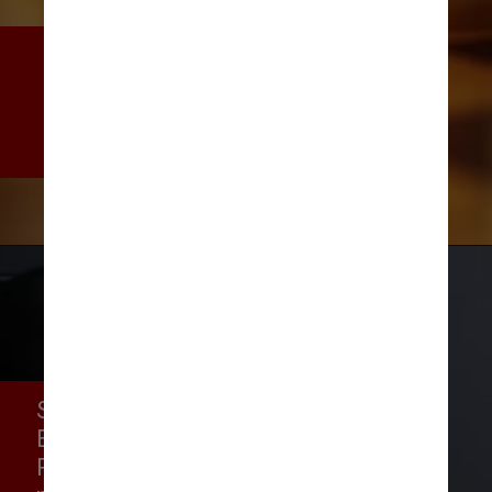
Fazê-lo, porém, não é fácil: é 
preciso entender o cenário 
político, os adversários, o próprio 
candidato e a população
Segundo Marcelo Vitorino, da 
Escola Superior de 
Propaganda e Marketing, é 