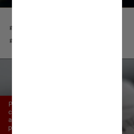
gifs-dinheiro-gif-2 (1)
gifs-dinheiro-gif-2 (1)
Para baratear os custos, muitos 
candidatos acabam recorrendo 
a paródias ou composições 
prontas de agências de 