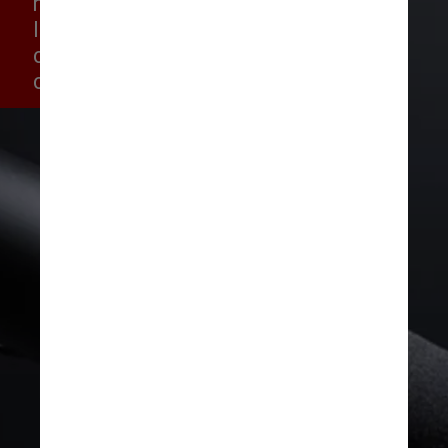
necessário um jingle para 
lançar o candidato, outro para 
chamar a atenção e outro com 
clima de vitória