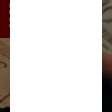
O processo também não é 
barato. Entre compositores, 
cantores, produtores e aluguel 
de estúdio, o jingle deve custar 
- no mínimo - R$ 23 mil