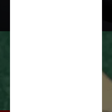
Jukka Aalho Unsplash
Giphy