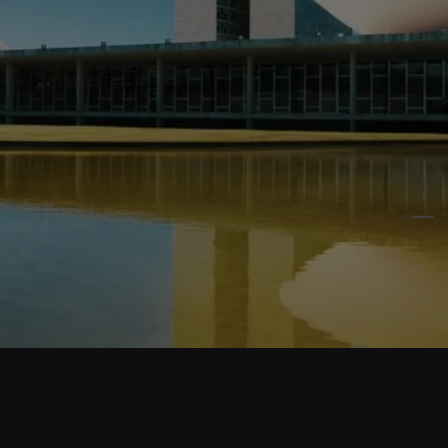
Opening
https://www.cnnbrasil.com.br/politica/com-redes-sociais-jingle-ganha-novos-usos-formatos-e-desafios-autorais/