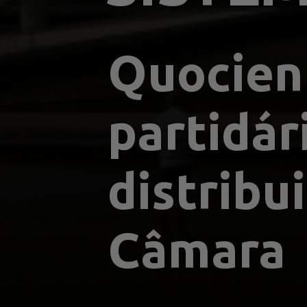
Quocient
partidár
distribu
Câmara