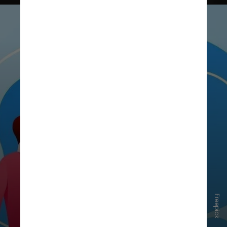
Freepick