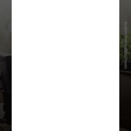
Andrea Piacquadio/Pexels
Escala 5×2
Considerado o “padrão” no
mercado de trabalho, é um modelo
no qual o funcionário trabalha por
cinco dias e descansa durante dois.
Em grande parte das vezes, os dois
dias de descanso coincidem com o