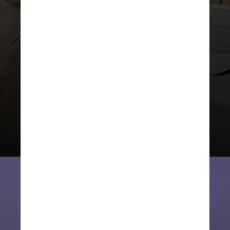
Escala 6×1
Modelo alvo do projeto de
Azevedo e Erika, consiste em uma
jornada de seis dias de trabalho
para um de folga. É um dos tipos
mais comuns em empreendimentos
do setor de varejo, mercados ou
restaurantes, por exemplo