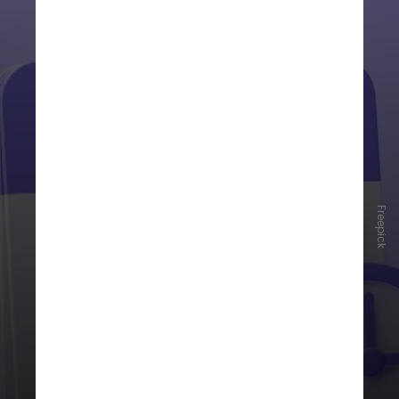
Freepick
O dia de descanso pode ser fixo na
semana ou alternado, dentro de um