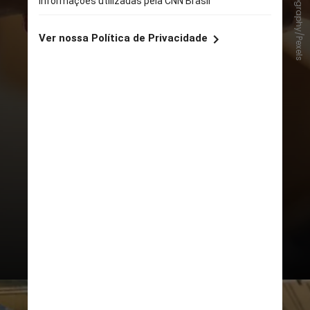
Cytonn Photography/Pexels
Isso significa que as alternativas
apresentadas pela
CNN
a seguir
não representam,
necessariamente, todas as
alternativas possíveis de escalas —
muitas vezes, esses modelos são
negociados diretamente entre o
patrão e o trabalhador, ou por meio
de acordos sindicais