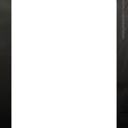
Andrea Piacquadio/Pexels
Escala 4×3
Embora seja pouco comum no
mercado de trabalho brasileiro, a
escala 4×3 começou a ser discutida
no país como uma alternativa de
promoção do bem-estar,
produtividade e qualidade de vida
dos funcionários