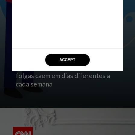
Escala 5×1
Neste caso, são cinco dias de
trabalho para um dia de folga.
Parecida com a escala 6×1 no
quesito do tempo de descanso, a
principal diferença dessa escala em
relação às anteriores é a de que as
folgas caem em dias diferentes a
cada semana