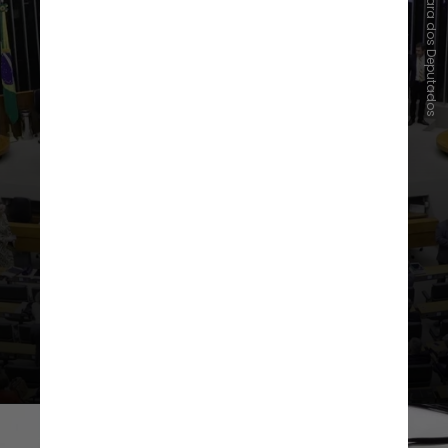
Mário Agra/Câmara dos Deputados
1º vice-presidente:
substitui o
presidente em caso de ausência;
elabora pareceres sobre
requerimentos de informações e
projetos de resolução