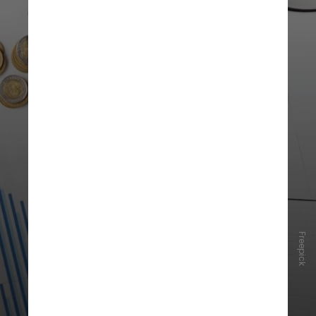
Freepick