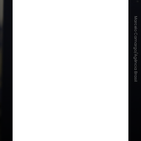
Marcelo Camargo/Agência Brasil
2º secretário:
trata das relações
internacionais e emissão de
passaportes da Câmara; cuida dos
programas de estágio da casa