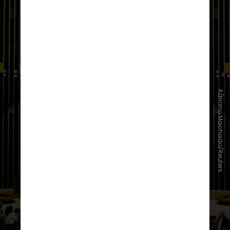
Adriano Machado/Reuters
1º secretário:
cuida dos serviços
administrativos e de pessoal da