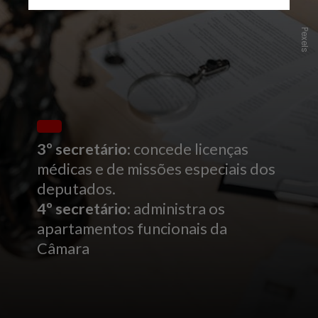
Pexels
3º secretário:
concede licenças
médicas e de missões especiais dos
deputados.
4º secretário:
administra os
apartamentos funcionais da
Câmara