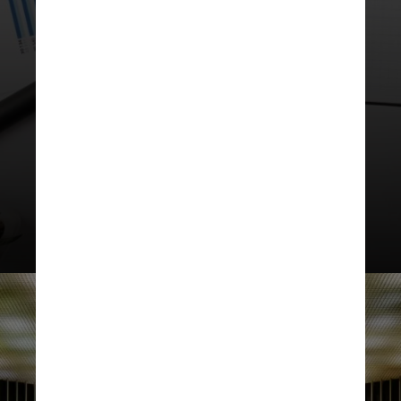
2º vice-presidente:
substitui o
presidente e o primeiro-vice caso
ambos estejam ausentes; estimula a
interação da Câmara com os
Legislativos estaduais e municipais;
analisa pedidos de ressarcimento
de despesa médica dos deputados