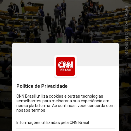
Reuters/Adriano Machado
Quem integra a Mesa?
Presidente:
representa a Câmara
em pronunciamentos coletivos;
define a pauta de votações do
Plenário; supervisiona todos os
trabalhos da Casa; integra o
Conselho da República e o
Conselho de Defesa Nacional