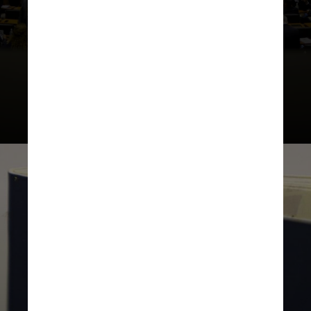
Câmara; envia requerimentos de
informações a ministros; dá posse
ao secretário-geral da Mesa e ao
diretor-geral da Câmara; decide,
em primeira instância, recursos
contra o diretor-geral; entre
outros