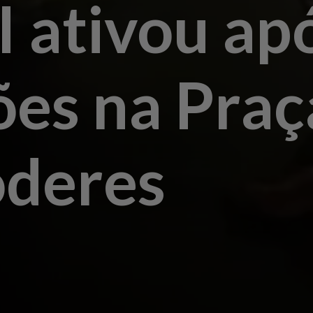
I ativou ap
ões na Praç
oderes