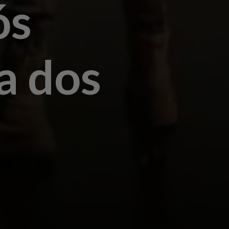
ós
a dos