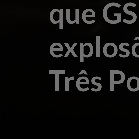
que GS
explos
Três P