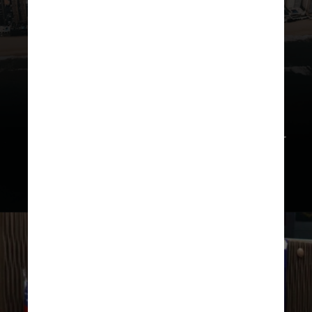
UNSPLASH
Ouvir reivindicações e anseios
da comunidade; apresentar e
sancionar projetos de lei, e promover
o desenvolvimento urbano