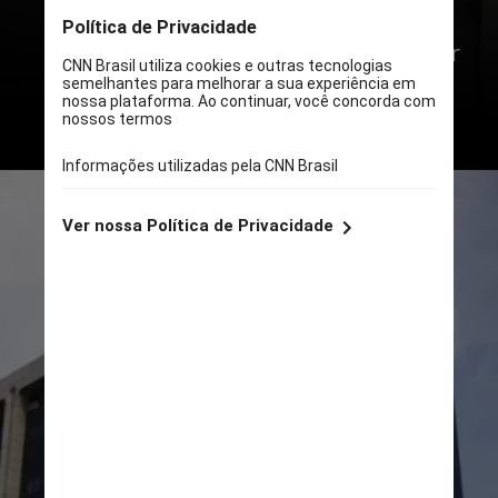
duração de quatro anos e para
conseguir se eleger, ele deve alcançar
a maioria absoluta dos votos