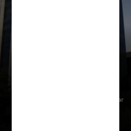
PREFEITURA DO RIO DE JANEIRO
Durante esse período, ele deve prezar
pela organização e administração
da cidade. Cuidar da zeladoria é
uma das maiores prioridades