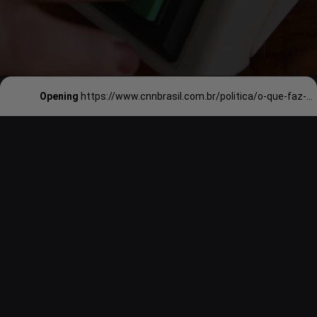
Opening
https://www.cnnbrasil.com.br/politica/o-que-faz-um-prefeito-entenda-quais-sao-as-funcoes-do-cargo/