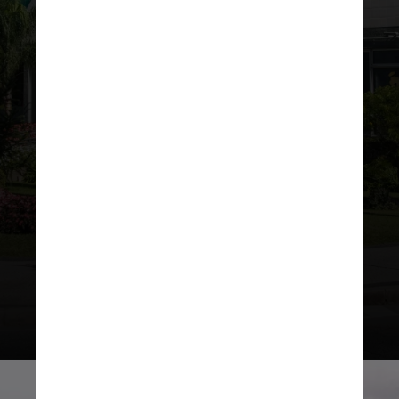
PREFEITURA DE CURITIBA
Ele deve organizar e cuidar de
serviços públicos de interesse local;
garantir o bem-estar dos habitantes
do município;