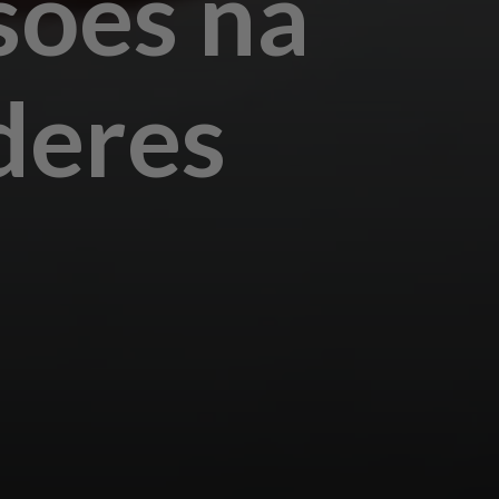
sões na
deres