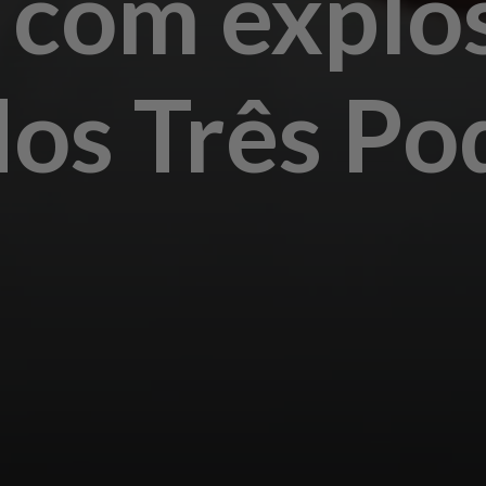
 com explo
dos Três Po