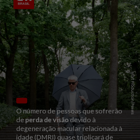
Mart Production/Pexels
O número de pessoas que sofrerão
de
perda de visão
devido à
degeneração macular relacionada à
idade (DMRI) quase triplicará de