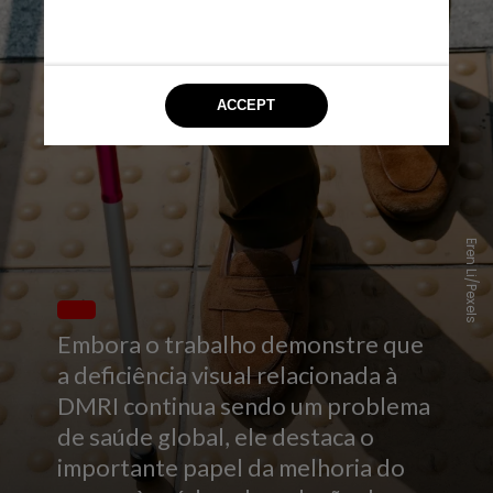
Eren Li/Pexels
Embora o trabalho demonstre que
a deficiência visual relacionada à
DMRI continua sendo um problema
de saúde global, ele destaca o
importante papel da melhoria do