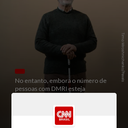
Tima Miroshnichenko/Pexels
No entanto, embora o número de
pessoas com DMRI esteja
aumentando, o estudo descobriu
que a taxa da doença padronizada
por idade (uma técnica estatística
usada para explicar as mudanças na