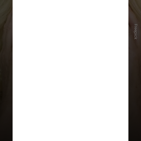
Freepick
A degeneração macular é uma
doença degenerativa que afeta a
mácula, a região do olho
responsável pela visão central. Os
principais fatores de risco são a
idade (a partir de 50 anos) e
predisposição genética ou história
familiar