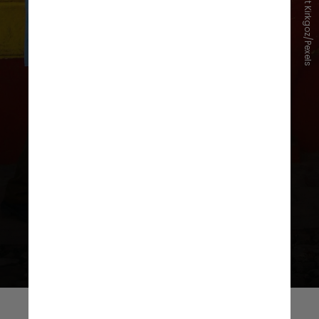
Mehmet Turgut Kirkgoz/Pexels
Segundo Mauro Goldbaum, diretor
da Sociedade Brasileira de Retina e
Vítreo (SBRV) e do Conselho
Brasileiro de Oftalmologia (CBO),
essa é a principal causa de perda de
visão na população com mais de 50
anos em países desenvolvidos