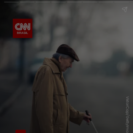
ViktorCap/GettyImages