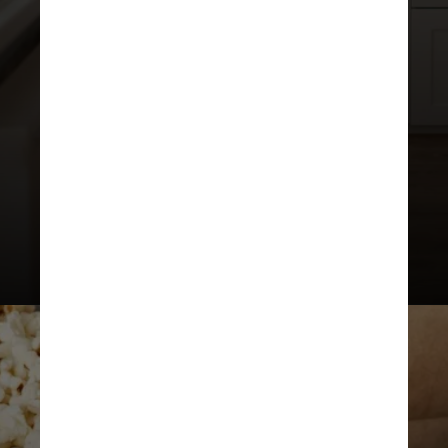
Um único ensaio clínico
randomizado e controlado mostrou
que os alimentos ultraprocessados
realmente causaram ganho de peso
nas pessoas