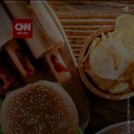
monticelllo/GettyImages