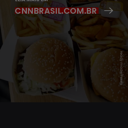
CNNBRASIL.COM.BR
ready made/Pexels