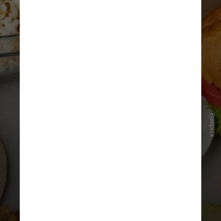
Freepick
3. Alimentos ultraprocessados são
difíceis de serem evitados
Alimentos ultraprocessados estão
por toda parte, e a maioria de nós
os consome sem nem perceber —