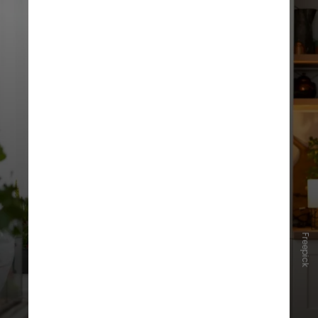
Freepick
2. Alimentos ultraprocessados
levam ao ganho de peso