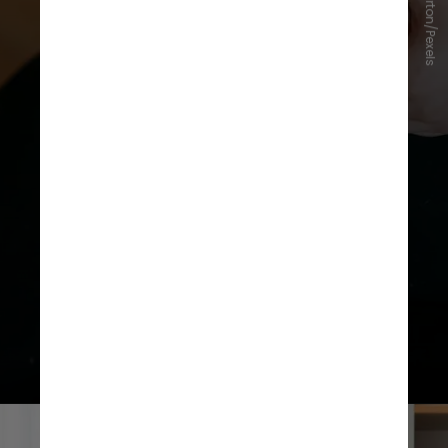
Andres Ayrton/Pexels
1. Alimentos ultraprocessados
estão relacionados a diversas
doenças
"Comer alimentos
ultraprocessados está ligado à
obesidade, diabetes tipo 2,
doenças cardíacas, certos tipos de
câncer, resultados ruins da Covid-
19, mortalidade geral”, disse Nestle