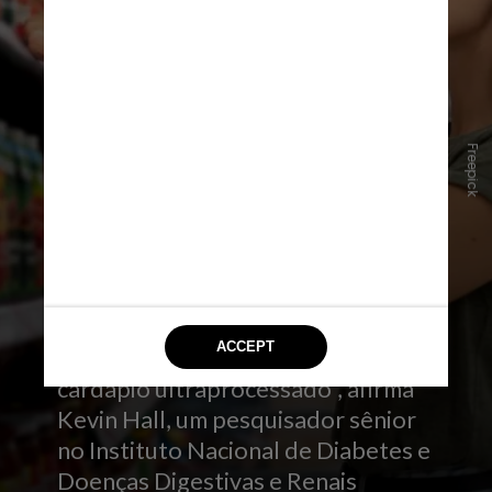
Freepick
4. Alimentos ultraprocessados são
baratos e convenientes
“Para criar um cardápio
minimamente processado, custa
cerca de 40% a mais do que o
cardápio ultraprocessado”, afirma
Kevin Hall, um pesquisador sênior
no Instituto Nacional de Diabetes e
Doenças Digestivas e Renais