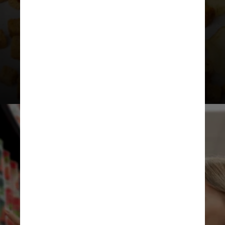
mesmo quando pensamos estar
comendo algo relativamente
saudável, como batatas assadas