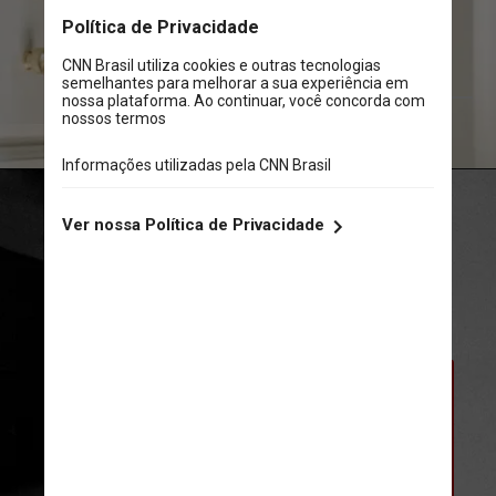
Amina Filkins/Pexels
Em um teste com mais de 7 mil 
grávidas e seus bebês, a vacina, 
chamada Abrysvo, cortou o risco de 
que os bebês precisassem consultar 
um médico ou serem internados no 