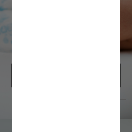
O VSR é uma doença comum e a 
principal causa de hospitalização em 
bebês e idosos a cada ano
rawpixel.com/Freepick