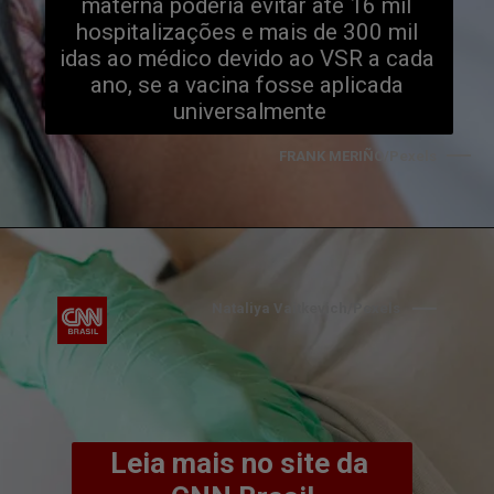
materna poderia evitar até 16 mil 
hospitalizações e mais de 300 mil 
idas ao médico devido ao VSR a cada 
ano, se a vacina fosse aplicada 
universalmente
FRANK MERIÑO/Pexels
Nataliya Vaitkevich/Pexels
Leia mais no site da 