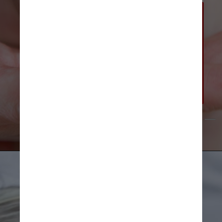
“O VSR é uma causa comum de 
doença em crianças, e os bebês estão 
entre aqueles com maior risco de 
doença grave, que pode levar à 
hospitalização”, disse o Dr. Peter 
Marks, diretor do Centro de Avaliação 
e Pesquisa Biológica da FDA, em um 
comunicado
Mikhail Maslov/Pexels