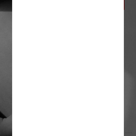
hospital
Nikita Korchagin/Pexels