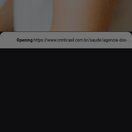
Opening
https://www.cnnbrasil.com.br/saude/agencia-dos-eua-aprova-vacina-da-pfizer-para-recem-nascidos-contra-virus-respiratorio/