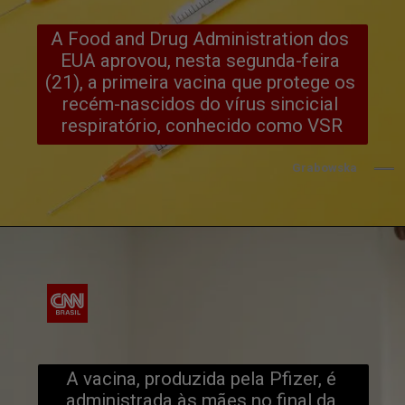
A Food and Drug Administration dos 
EUA aprovou, nesta segunda-feira 
(21), a primeira vacina que protege os 
recém-nascidos do vírus sincicial 
respiratório, conhecido como VSR
Grabowska
A vacina, produzida pela Pfizer, é 
administrada às mães no final da 