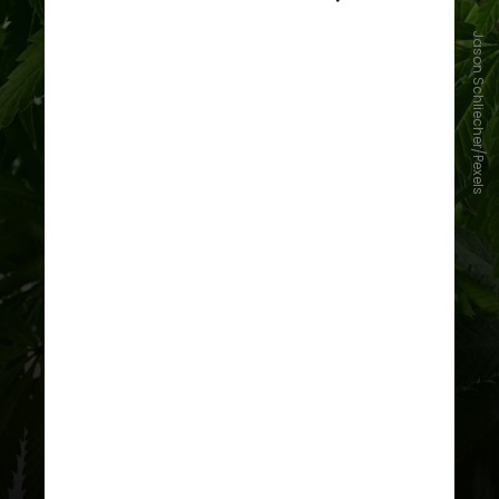
Jason Schliecher/Pexels
Atualmente, o
cultivo de cannabis
é
permitido no Brasil a partir do
cânhamo industrial,
uma variedade
da planta Cannabis com baixo teor
de
THC (tetrahidrocanabinol)
, o
princípio psicoativo da maconha