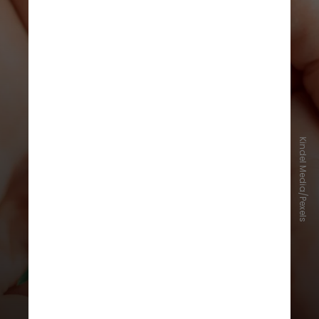
Kindel Media/Pexels
Esse cultivo deve obedecer à
regulamentação a ser editada pela
Anvisa e pela União.
Recentemente, o STJ adiou o prazo
para que a União e a Anvisa
regulamentem a importação de
sementes e o plantio de cannabis
para fins medicinais e científicos no