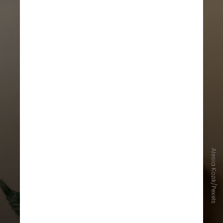
Alesia Kozik/Pexels
Indivíduos que queiram plantar
cannabis para fins medicinais
devem
conquistar na Justiça um habeas
corpus preventivo. A autorização é