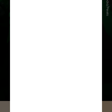
Kindel Media/Pexels
A permissão vale desde que
visando a produção de
medicamentos ou o uso industrial
farmacêutico e só pode ser
concedida para empresas