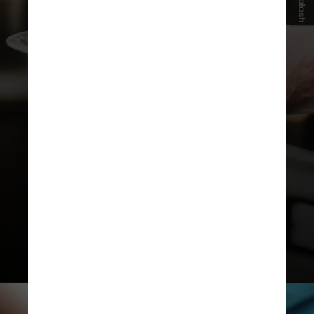
Unsplash
enquanto a OMS recomenda até 5
ou 6 gramas por dia, o brasileiro
consome em média o dobro