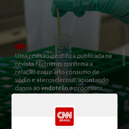
Unsplash
Uma revisão científica publicada na
revista Nutrients confirma a
relação entre alto consumo de
sódio e aterosclerose, apontando
danos ao
endotélio
e processos
inflamatórios nos vasos