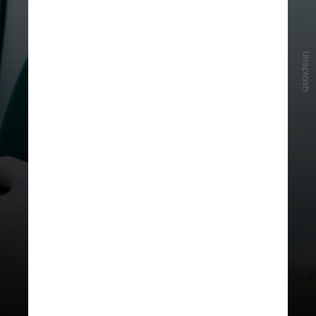
Unsplash
O excesso também pode alterar a
microbiota intestinal, aumentando
substâncias que favorecem o
acúmulo de gordura nas artérias