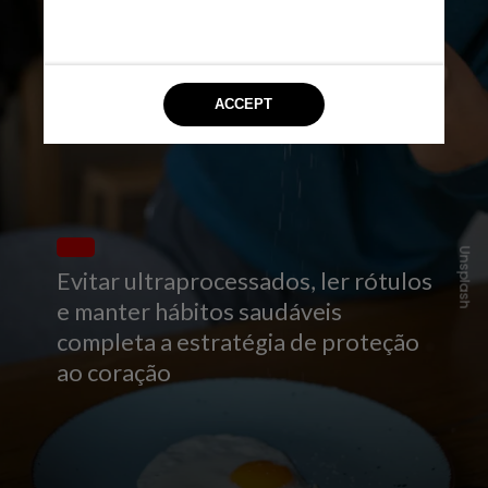
Unsplash
Evitar ultraprocessados, ler rótulos
e manter hábitos saudáveis
completa a estratégia de proteção
ao coração