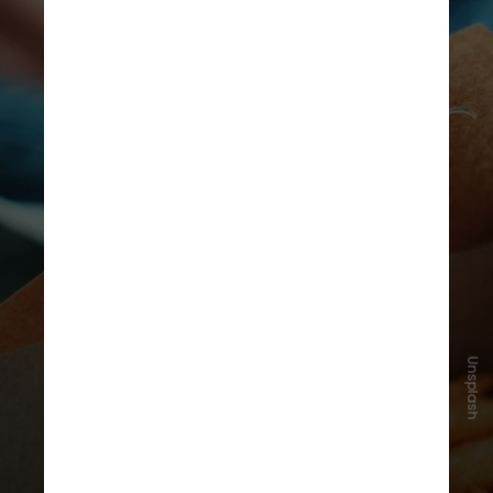
Unsplash
Especialistas defendem a redução
gradual do sal e o uso de ervas,
especiarias e temperos naturais
para reeducar o
paladar