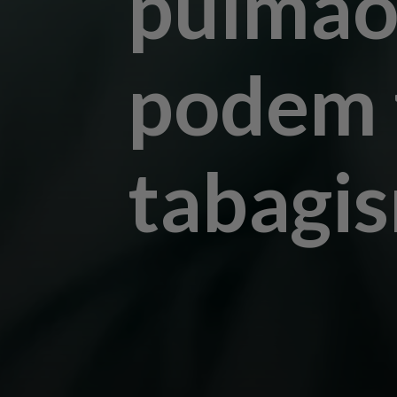
pulmão
podem 
tabagi