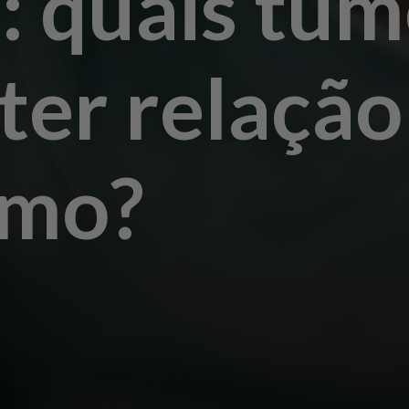
: quais tum
ter relaçã
smo?