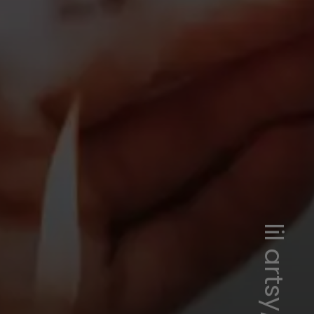
lil artsy/Pexels