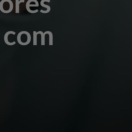
ores
o com