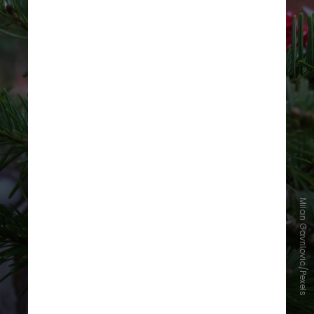
Milan Gavrilovic/Pexels
Árvores de Natal com folhagens
verdadeiras também podem causar
irritação alérgica, principalmente
em pessoas com rinite, asma ou