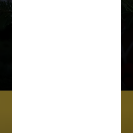
sinusite. Pólen residual, mofo,
compostos aromáticos naturais,
partículas liberadas ao cortar ou
manusear os galhos são algumas
das causas