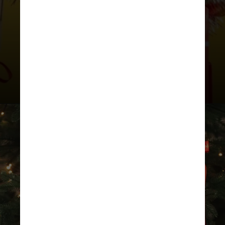
-Deixar a árvore ventilar ao ar livre
por algumas horas;
-Evitar guardá-la em locais úmidos;