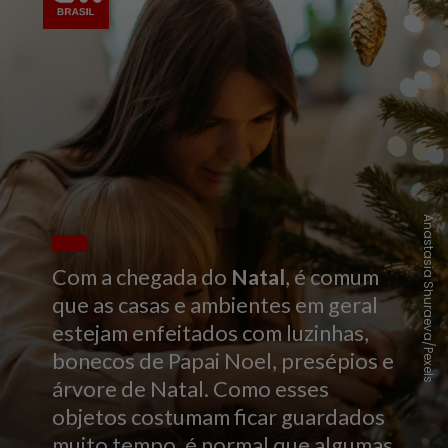
Anastasia Shuraeva/Pexels
Com a chegada do
Natal
, é comum
que as casas e ambientes em geral
estejam enfeitados com luzinhas,
bonecos de Papai Noel, presépios e
árvore de Natal. Como esses
objetos costumam ficar guardados
muito tempo, é normal que algumas