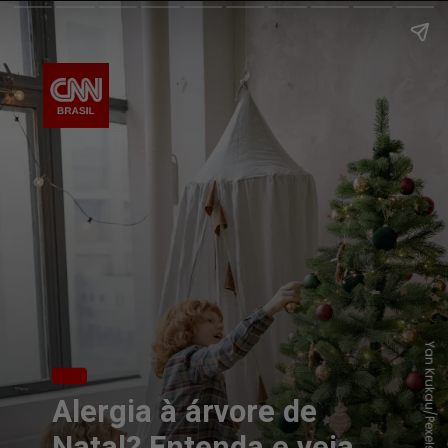
Yan Krukau/Pexels
Alergia à árvore de
Natal? Entenda e veja