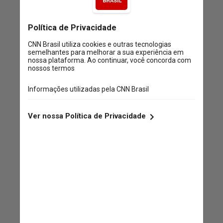
substâncias que desencadeiam
sintomas, especialmente, se ficou
guardada por longos períodos.
Nesse caso, pode estar
contaminada com ácaros e/ou
fungos
Fátima Rodrigues Fernandes,
presidente da ASBAI (Associação
Brasileira de Alergia e Imunologia)