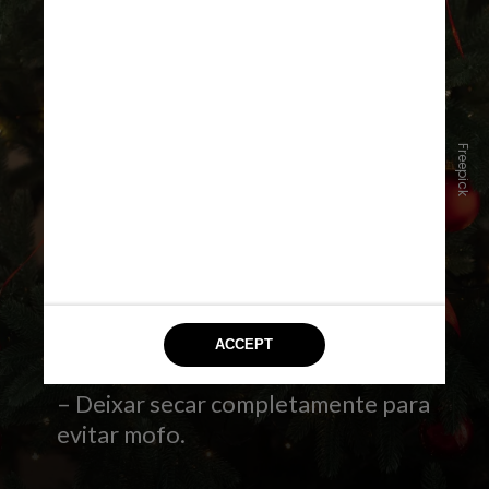
Freepick
No caso das árvores naturais, vale:
– Sacudir ao ar livre antes de levá-la
para dentro de casa;
– Lavar suavemente os galhos, se
possível;
– Deixar secar completamente para
evitar mofo.