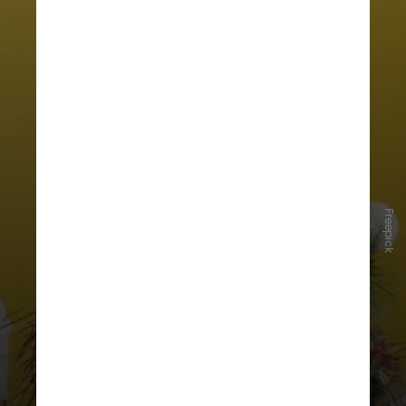
Algumas medidas simples podem
Freepick
ajudar a minimizar os efeitos
alérgicos. No caso das árvores
artificiais:
-Limpar os galhos e folhas com
pano úmido antes de montar;