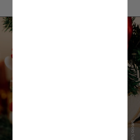
Segundo a especialista, as
causas
mais comuns para essa reação