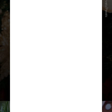
Leticia Curvelo/Pexels
alérgica
são:
poeira
acumulada nos
galhos;
ácaros
, que se alimentam
dessa poeira;
mofo (fungos)
que
podem crescer quando a árvore é
guardada em locais úmidos;
cheiros
fortes
de sprays decorativos ou
aromatizantes