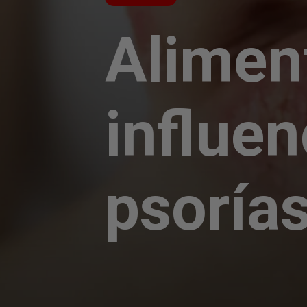
Alimen
influen
psoría