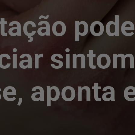
tação pod
ciar sinto
se, aponta 