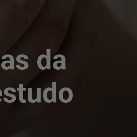
e
mas da
estudo