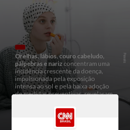
Orelhas, lábios, couro cabeludo,
Pexels
pálpebras e nariz
concentram uma
incidência crescente da doença,
impulsionada pela exposição
intensa ao sol e pela baixa adoção
de medidas preventivas, revelaram
especialistas à
CNN