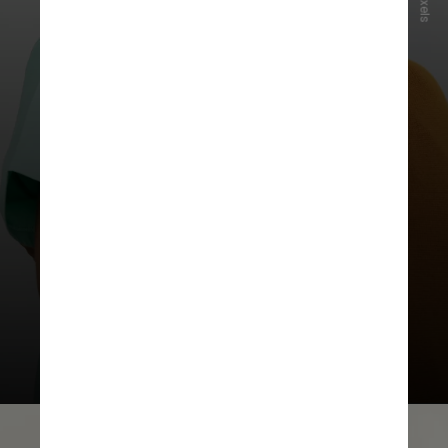
Pexels
Câncer (INCA) indicam que o tipo
não melanoma representa cerca de
31%
de todos os novos
diagnósticos no país, enquanto o
melanoma, a forma mais agressiva
da doença, soma aproximadamente
8,9 mil novos casos por ano