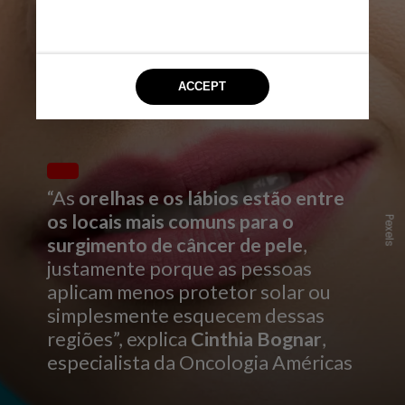
“As
orelhas e os lábios estão entre
os locais mais comuns para o
Pexels
surgimento de câncer de pele
,
justamente porque as pessoas
aplicam menos protetor solar ou
simplesmente esquecem dessas
regiões”, explica
Cinthia Bognar
,
especialista da Oncologia Américas