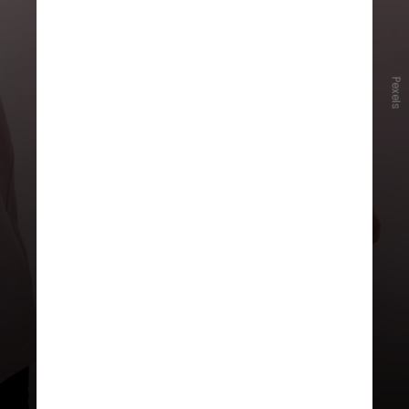
Pexels
O
câncer de pele
segue como
o mais
incidente no Brasil