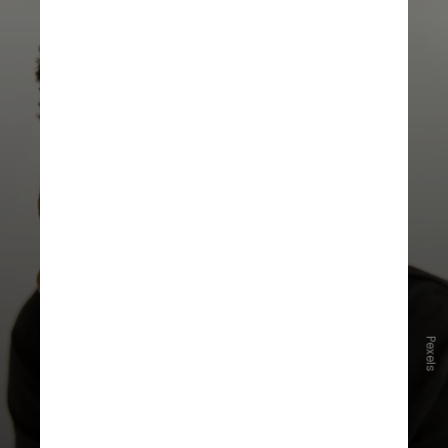
Segundo especialistas, a falta de
Pexels
reaplicação do protetor solar e o
uso inadequado de produtos
específicos para as áreas do corpo
menos expostas
aumentam