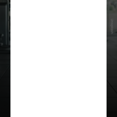
Unsplash
Iniciar ou manter uma rotina de
atividade física, mesmo com
exercícios simples e regulares,
contribui para a saúde
cardiovascular e mental, aliviando o
estresse