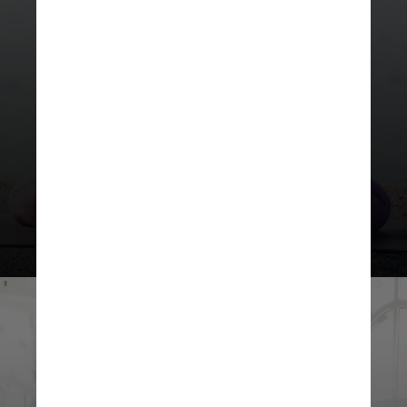
Gerenciar o estresse com técnicas
como respiração profunda,
meditação e mindfulness é
essencial para manter o equilíbrio
emocional e físico