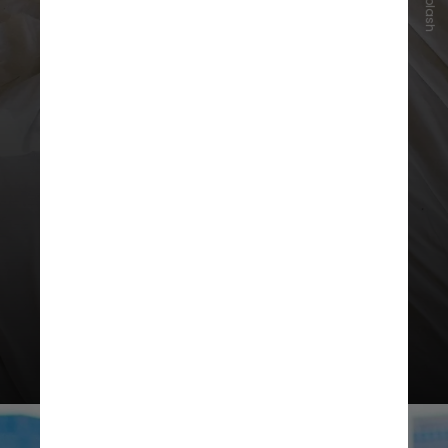
Unsplash
Dormir melhor, com horários
consistentes e um ambiente
adequado, fortalece o sistema
imunológico, melhora o humor e
previne doenças crônicas