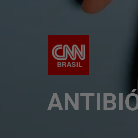
ANTIBI