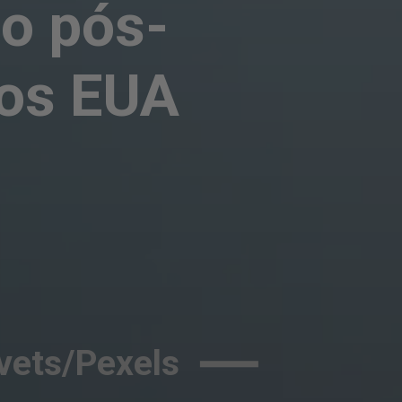
do pós-
nos EUA
vets/Pexels