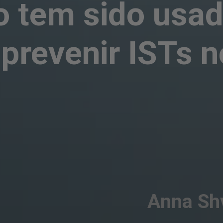
co tem sido usa
 prevenir ISTs 
Anna Sh