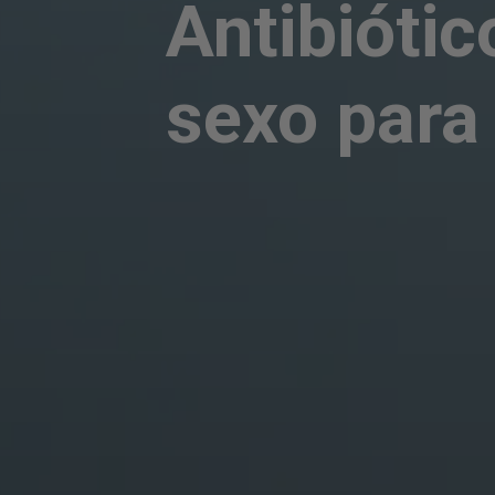
Antibióti
sexo para