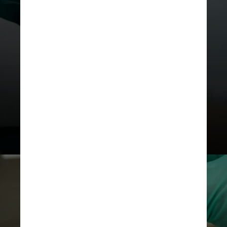
centros brasileiros, apontaram
redução de até
59% no risco de
progressão ou morte