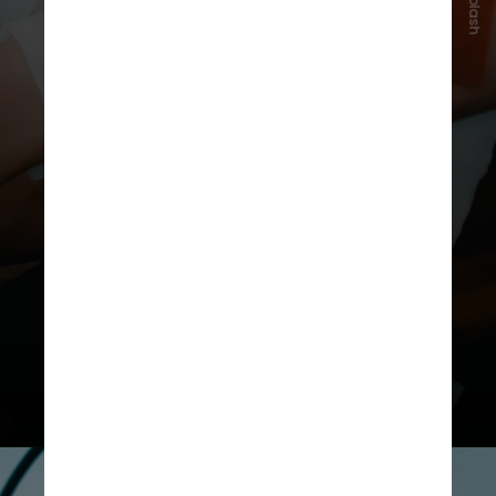
Unsplash
Administrado por
infusão
intravenosa
, ele é o primeiro
anticorpo de sua categoria
aprovado no país