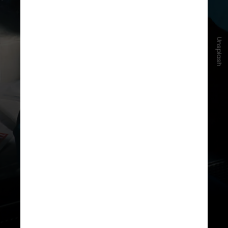
Unsplash
O fármaco combina
imunoterapia e
terapia-alvo
, atacando
seletivamente as células
cancerígenas e provocando sua
destruição