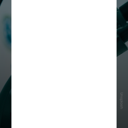
Unsplash
Os estudos clínicos
DREAMM-7 e
DREAMM-8
, com participação de