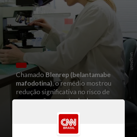
Unsplash
Chamado
Blenrep (belantamabe
mafodotina)
, o remédio mostrou
redução significativa no risco de
progressão e morte da doença em
pacientes que tiveram recaída