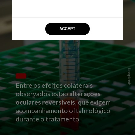
Unsplash
Entre os efeitos colaterais
observados estão
alterações
oculares reversíveis
, que exigem
acompanhamento oftalmológico
durante o tratamento