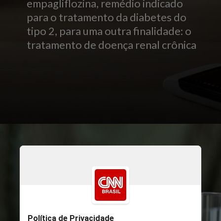
empagliflozina, remédio indicado
para o tratamento da diabetes do
tipo 2, para uma outra finalidade: o
tratamento de doença renal crônica