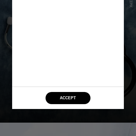
FREEPIK
Vale destacar que o medicamento já
é utilizado em casos de insuficiência
cardíaca