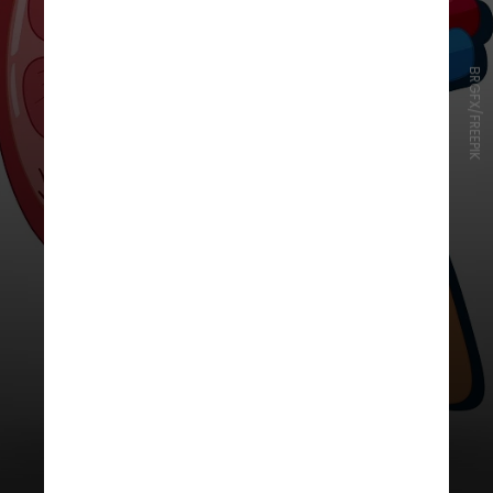
BRGFX/FREEPIK
O trabalho apontou que a molécula
reduziu em 28% o risco de
progressão da doença renal ou
morte por problema cardiovascular
em pacientes com doença renal
crônica