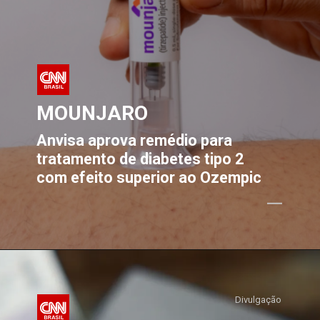
MOUNJARO
Anvisa aprova remédio para
tratamento de diabetes tipo 2
com efeito superior ao Ozempic
Divulgação