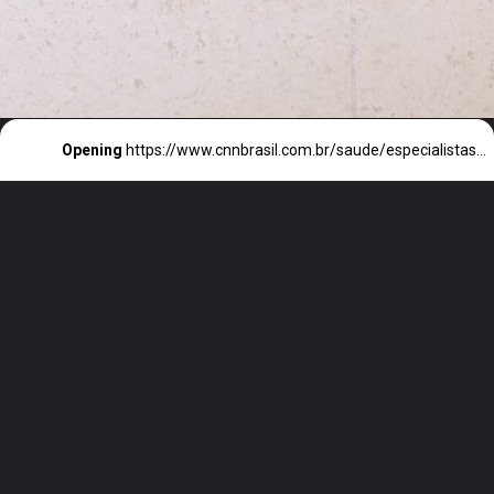
Opening
https://www.cnnbrasil.com.br/saude/especialistas-explicam-por-que-novo-remedio-para-diabetes-aprovado-pela-anvisa-e-superior-ao-ozempic/