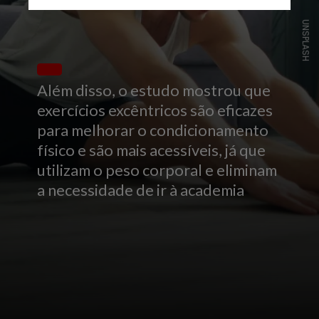
UNSPLASH
Além disso, o estudo mostrou que
exercícios excêntricos são eficazes
para melhorar o condicionamento
físico e são mais acessíveis, já que
utilizam o peso corporal e eliminam
a necessidade de ir à academia