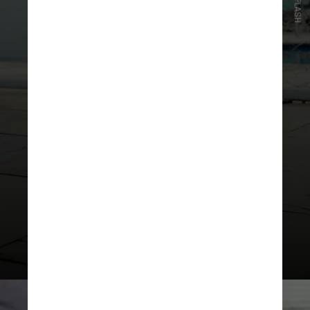
UNSPLASH
O trabalho avaliou os efeitos de um
programa de exercícios excêntricos
de cinco minutos por dia, realizados
em casa, com peso do próprio
corpo, na aptidão física, na
composição corporal e na saúde
física e mental de pessoas
sedentárias