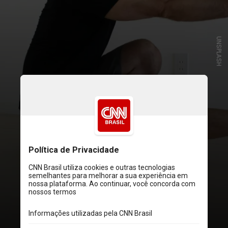
UNSPLASH
Para entender melhor, imagine um
agachamento: a fase da descida é a
excêntrica, pois os músculos estão
se alongando; já a fase da subida é a
concêntrica, pois os músculos estão
se contraindo