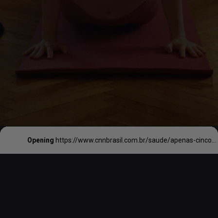
Opening
https://www.cnnbrasil.com.br/saude/apenas-cinco-minutos-desse-tipo-de-exercicio-pode-melhorar-sua-forca-veja/