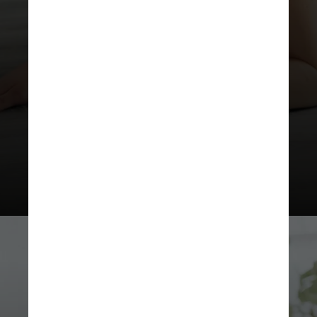
semanas, os participantes
completaram exercícios diários
consistindo em 10 repetições de
agachamento na cadeira, reclinação
na cadeira, flexão na parede e
queda do calcanhar (um tipo de
exercício para mobilidade do
tornozelo e do pé)