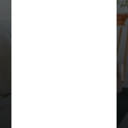
UNSPLASH
O foco dos exercícios era
contrações excêntricas de
alongamento muscular, alongando
lentamente os músculos contraídos