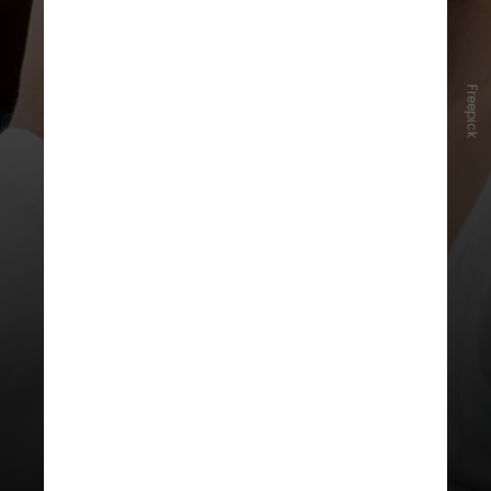
Freepick
Ela desenvolveu estenose de
laringe, um “aperto” gradual da
garganta que dificulta a passagem
de ar para os pulmões