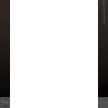
Salicina/Wikimedia Commons
O quadro dela foi piorando e, há
mais de duas décadas, Karine
respirava apenas por
traqueostomia — procedimento
que realiza uma abertura frontal na
traqueia para permitir a passagem
do ar — e não conseguia falar