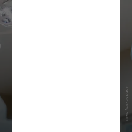
Anna Shvets/Pexels
A cirurgia de transplante de laringe
foi realizada no início de setembro