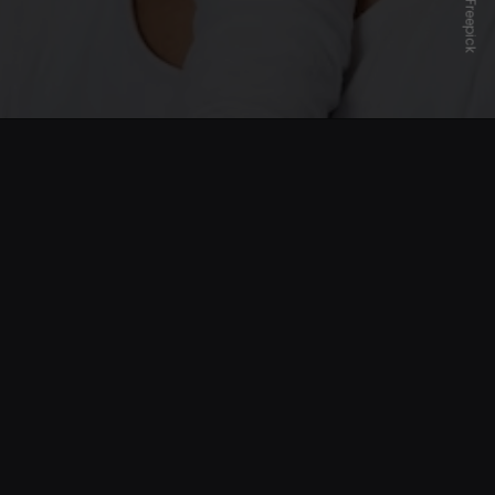
Freepick