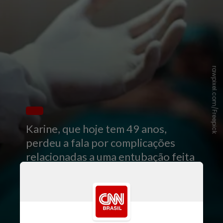
rawpixel.com/Freepick
Karine, que hoje tem 49 anos,
perdeu a fala por complicações
relacionadas a uma entubação feita
após ter sofrido uma parada
cardíaca em 1996