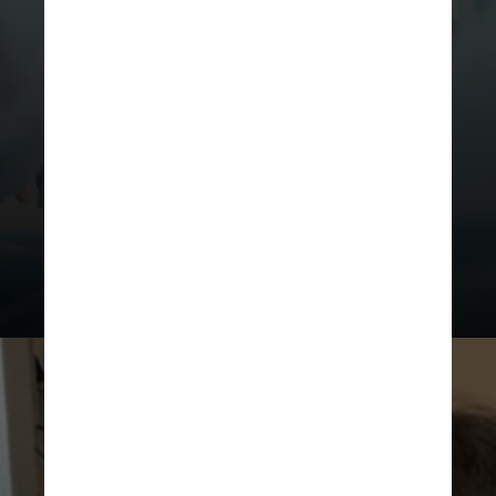
por uma equipe de 12 cirurgiões em
um hospital de Lyon, na França, e
durou cerca de 27 horas