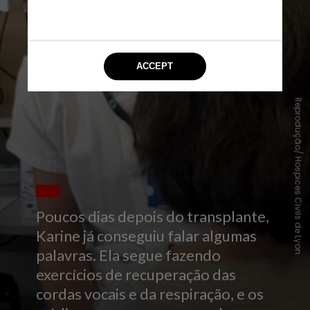
Reprodução/ Hospices Civils de Lyon
Poucos dias depois do transplante,
Karine já conseguiu falar algumas
palavras. Ela segue fazendo
exercícios de recuperação das
cordas vocais e da respiração, e os