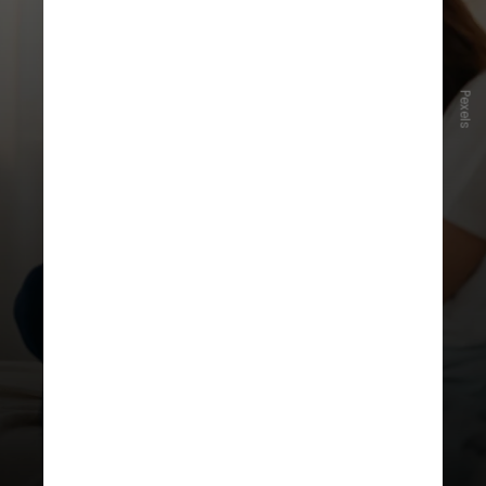
Pexels
Entre outros resultados, a pesquisa
mostrou o impacto de fenômenos
extremos na saúde mental dos
estudantes:
78%
se disseram muito
preocupados e quase
90%
afirmaram acreditar que as
emergências climáticas podem
acabar com a vida humana na Terra