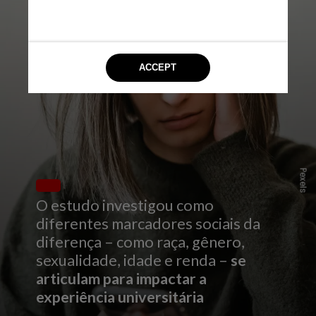
Pexels
O estudo investigou como
diferentes marcadores sociais da
diferença – como raça, gênero,
sexualidade, idade e renda –
se
articulam para impactar a
experiência universitária