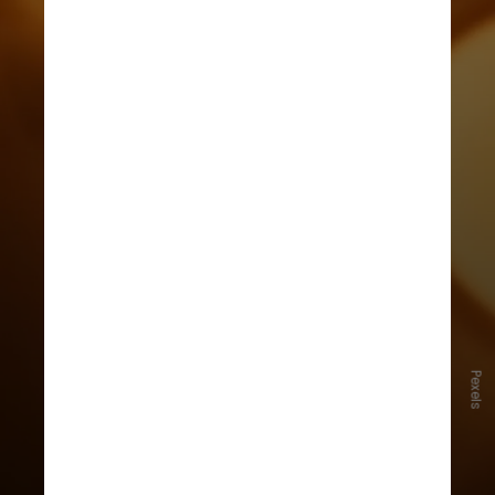
Pexels
Outro comportamento detectado
foi o uso excessivo da internet:
cerca de
70%
reconheceram que