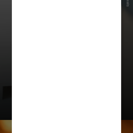
Pexels
Boa parte também associou o tema
ao
pior desempenho acadêmico e à
má qualidade do sono