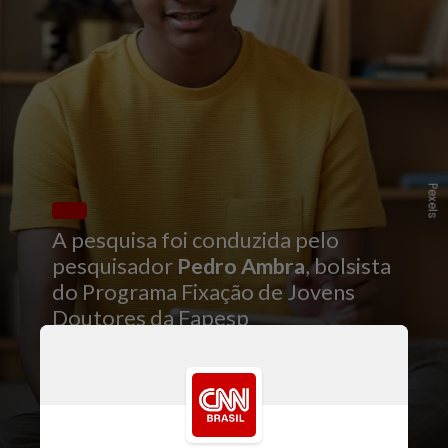
Pexels
A pesquisa foi conduzida pelo
pesquisador
Pedro Ambra
, bolsista
do Programa Fixação de Jovens
Doutores da Fapesp