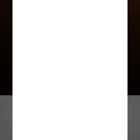
não conseguem reduzir o tempo on-
line, e parte significativa disse
acreditar que isso afeta
negativamente sua saúde mental