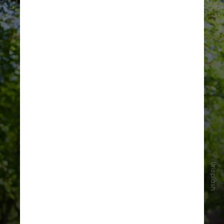
Unsplash
O impacto positivo variou
conforme o tipo de tumor, mas foi
mais consistente em cânceres como
pulmão, bexiga, endométrio e