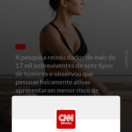
Unsplash
A pesquisa reuniu dados de mais de
17 mil sobreviventes de sete tipos
de tumores e observou que
pessoas fisicamente ativas
apresentaram menor risco de
morte relacionada à doença