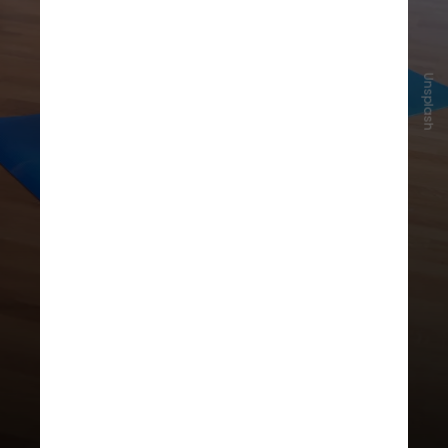
Unsplash
Os benefícios apareceram tanto em
pacientes que já se exercitavam
antes do diagnóstico quanto
naqueles que passaram a se
movimentar depois de descobrir o
câncer