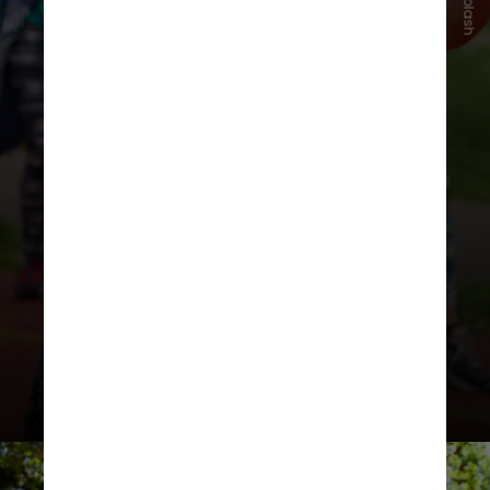
Unsplash
resultados reforçam a importância
de incluir a atividade física no
acompanhamento oncológico,
respeitando as condições clínicas
de cada paciente