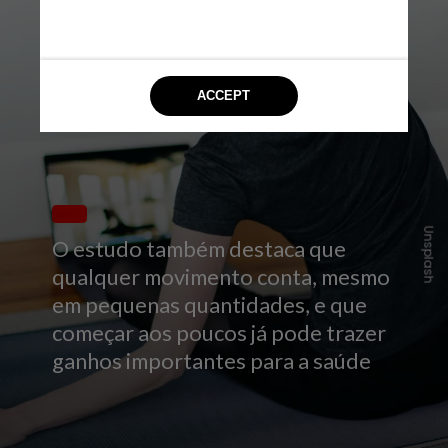
Unsplash
O estudo também destaca que
qualquer movimento conta, mesmo
em pequenas quantidades, e que
começar aos poucos já pode trazer
ganhos importantes para a saúde