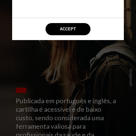
Unsplash
Publicada em português e inglês, a
cartilha é acessível e de baixo
custo, sendo considerada uma
ferramenta valiosa para
profissionais da saúde e da