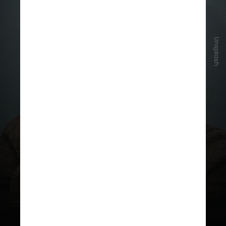
Unsplash
Utilizando a metodologia
Photovoice, as jovens registraram
em fotos estratégias saudáveis
para aliviar a dor, como contato
com a natureza, atividades físicas,
arte, espiritualidade e afeto