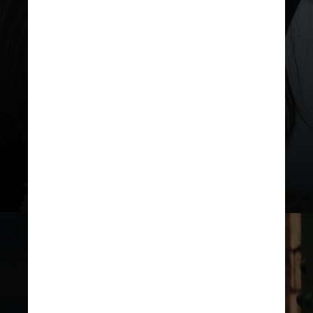
A cartilha foi desenvolvida com
base nas imagens e relatos, com o
objetivo de ajudar outros
adolescentes em sofrimento e
ampliar a discussão sobre o tema.