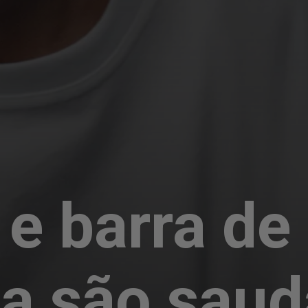
 e barra de
na são saud