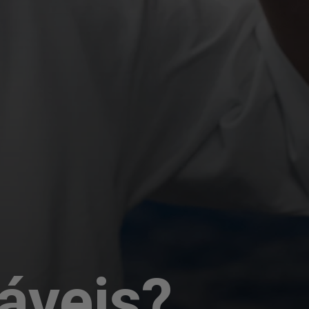
áveis?