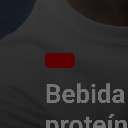
Bebida
proteí